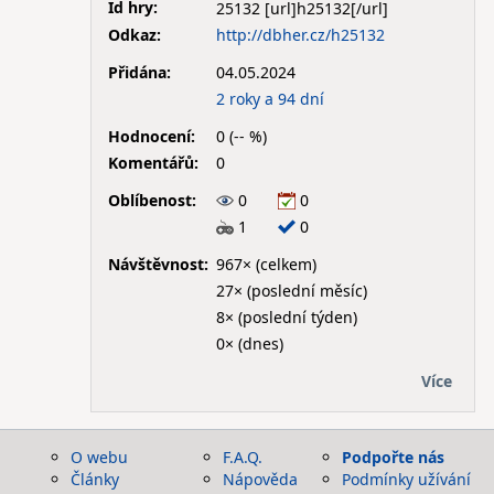
Id hry:
25132
Odkaz:
http://dbher.cz/h25132
Přidána:
04.05.2024
2 roky a 94 dní
Hodnocení:
0 (-- %)
Komentářů:
0
Oblíbenost:
0
0
1
0
Návštěvnost:
967× (celkem)
27× (poslední měsíc)
8× (poslední týden)
0× (dnes)
Více
O webu
F.A.Q.
Podpořte nás
Články
Nápověda
Podmínky užívání