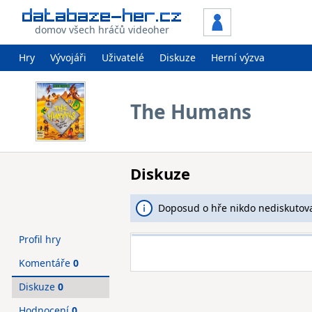
domov všech hráčů videoher
Hry
Vývojáři
Uživatelé
Diskuze
Herní výzva
The Humans
Diskuze
Doposud o hře nikdo nediskutova
Profil hry
Komentáře
0
Diskuze
0
Hodnocení
0