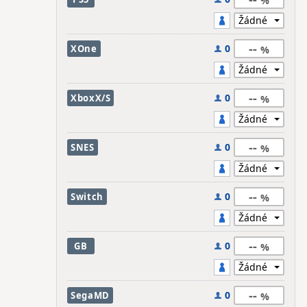
--
0
XOne
--
0
XboxX/S
--
0
SNES
--
0
Switch
--
0
GB
--
0
SegaMD