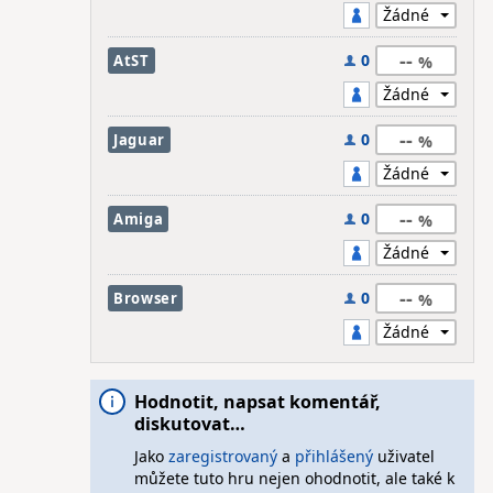
--
0
AtST
--
0
Jaguar
--
0
Amiga
--
0
Browser
Hodnotit, napsat komentář,
diskutovat…
Jako
zaregistrovaný
a
přihlášený
uživatel
můžete tuto hru nejen ohodnotit, ale také k