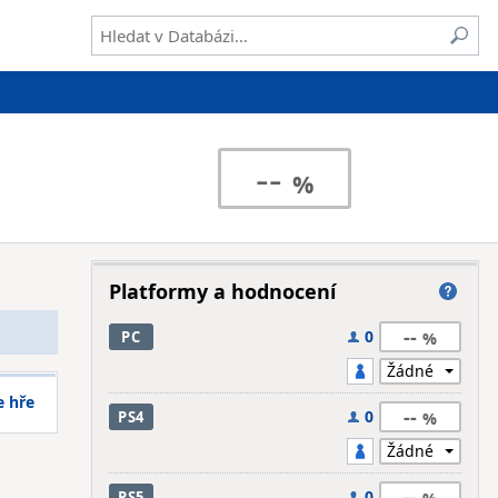
--
Platformy a hodnocení
--
0
PC
e hře
--
0
PS4
--
0
PS5