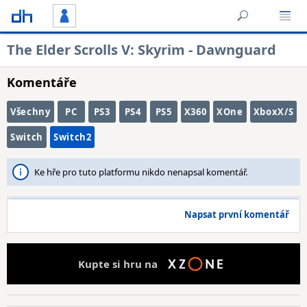
The Elder Scrolls V: Skyrim - Dawnguard
Komentáře
Všechny
PC
PS3
PS4
PS5
X360
XOne
XboxX/S
Switch
Switch2
Ke hře pro tuto platformu nikdo nenapsal komentář.
Napsat první komentář
Kupte si hru na