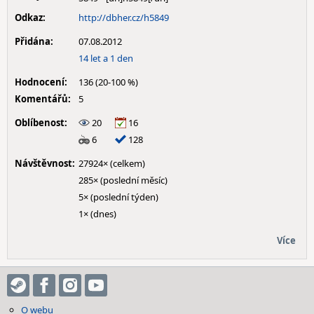
Odkaz:
http://dbher.cz/h5849
Přidána:
07.08.2012
14 let a 1 den
Hodnocení:
136 (20-100 %)
Komentářů:
5
Oblíbenost:
20
16
6
128
Návštěvnost:
27924× (celkem)
285× (poslední měsíc)
5× (poslední týden)
1× (dnes)
Více
O webu