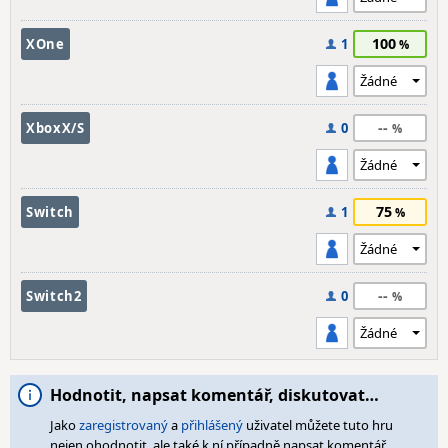
100
XOne
1
--
XboxX/S
0
75
Switch
1
--
Switch2
0
Hodnotit, napsat komentář, diskutovat…
Jako
zaregistrovaný
a
přihlášený
uživatel můžete tuto hru
nejen ohodnotit, ale také k ní případně napsat komentář,