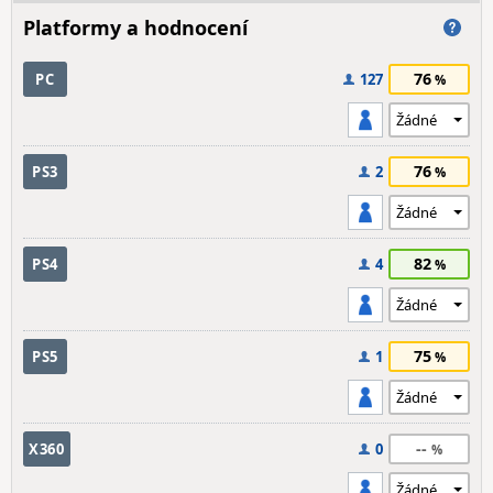
Platformy a hodnocení
76
PC
127
76
PS3
2
82
PS4
4
75
PS5
1
--
X360
0