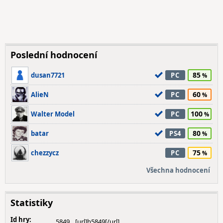
Poslední hodnocení
85
dusan7721
PC
60
AlieN
PC
100
Walter Model
PC
80
batar
PS4
75
chezzycz
PC
Všechna hodnocení
Statistiky
Id hry:
5849