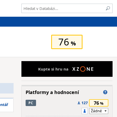
76
Kupte si hru na
Platformy a hodnocení
76
127
PC
entář