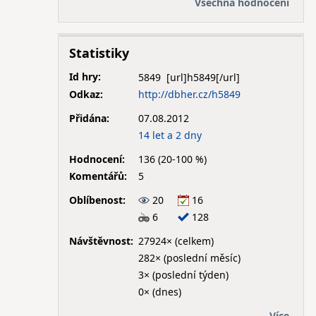
Všechna hodnocení
Statistiky
Id hry:
5849
Odkaz:
http://dbher.cz/h5849
Přidána:
07.08.2012
14 let a 2 dny
Hodnocení:
136 (20-100 %)
Komentářů:
5
Oblíbenost:
20
16
6
128
Návštěvnost:
27924× (celkem)
282× (poslední měsíc)
3× (poslední týden)
0× (dnes)
Více