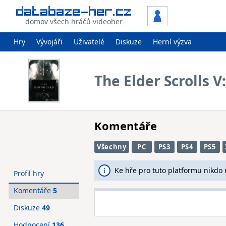
domov všech hráčů videoher
Hry
Vývojáři
Uživatelé
Diskuze
Herní výzva
The Elder Scrolls 
Komentáře
Všechny
PC
PS3
PS4
PS5
Ke hře pro tuto platformu nikdo
Profil hry
Komentáře
5
Diskuze
49
Hodnocení
136