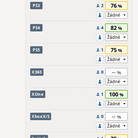
76
2
PS3
82
4
PS4
75
1
PS5
--
0
X360
100
1
XOne
--
0
XboxX/S