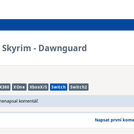
V: Skyrim - Dawnguard
X360
XOne
XboxX/S
Switch
Switch2
 nenapsal komentář.
Napsat první kom