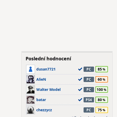
Poslední hodnocení
dusan7721
85
PC
AlieN
60
PC
Walter Model
100
PC
batar
80
PS4
chezzycz
75
PC