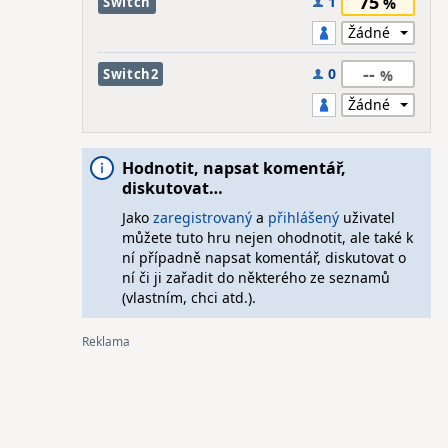
75
1
Switch
--
0
Switch2
Hodnotit, napsat komentář,
diskutovat…
Jako
zaregistrovaný
a
přihlášený
uživatel
můžete tuto hru nejen ohodnotit, ale také k
ní případně napsat komentář, diskutovat o
ní či ji zařadit do některého ze seznamů
(vlastním, chci atd.).