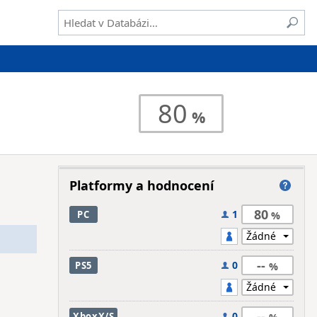
80
Platformy a hodnocení
80
1
PC
--
0
PS5
--
0
XboxX/S