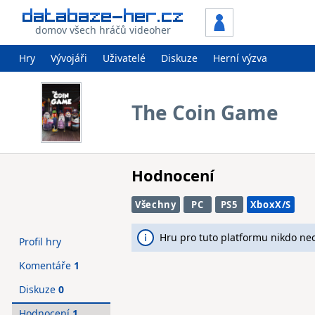
domov všech hráčů videoher
Hry
Vývojáři
Uživatelé
Diskuze
Herní výzva
The Coin Game
Hodnocení
Všechny
PC
PS5
XboxX/S
Hru pro tuto platformu nikdo ne
Profil hry
Komentáře
1
Diskuze
0
Hodnocení
1