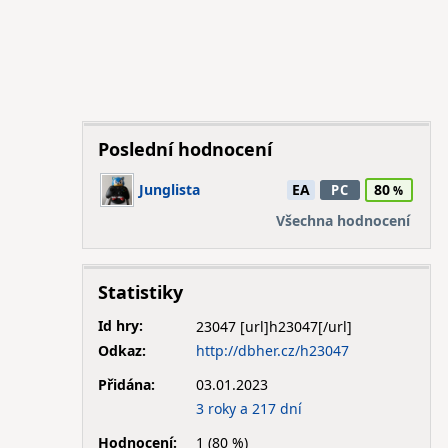
Poslední hodnocení
Junglista
EA
80
PC
Všechna hodnocení
Statistiky
Id hry:
23047
Odkaz:
http://dbher.cz/h23047
Přidána:
03.01.2023
3 roky a 217 dní
Hodnocení:
1 (80 %)