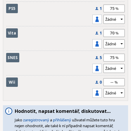
75
PS5
1
70
Vita
1
75
SNES
5
--
Wii
0
Hodnotit, napsat komentář, diskutovat…
Jako
zaregistrovaný
a
přihlášený
uživatel můžete tuto hru
nejen ohodnotit, ale také k ní případně napsat komentář,