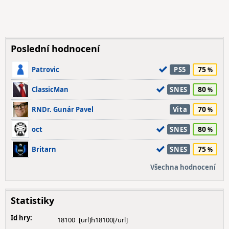
Poslední hodnocení
75
Patrovic
PS5
80
ClassicMan
SNES
70
RNDr. Gunár Pavel
Vita
80
oct
SNES
75
Britarn
SNES
Všechna hodnocení
Statistiky
Id hry:
18100