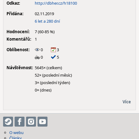
Odkaz:
http://dbher.cz/h18100
Přidána:
02.11.2019
6 let a 280 dní
Hodnocení:
7 (60-85 %)
Komentářů:
1
Oblíbenost:
0
3
0
5
Návštěvnost:
5645× (celkem)
52× (poslední měsíc)
3× (poslední týden)
0× (dnes)
Více
O webu
Články