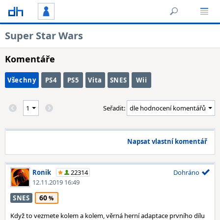
Super Star Wars
Komentáře
Všechny
PS4
PS5
Vita
SNES
Wii
Seřadit:
Napsat vlastní komentář
Ronik
22314
Dohráno
12.11.2019 16:49
60
SNES
Když to vezmete kolem a kolem, věrná herní adaptace prvního dílu