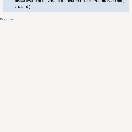
diskutovat o ní či ji zařadit do některého ze seznamů (vlastním,
chci atd.).