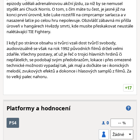
epizody udělali adrenalinovou akční jízdu, za níž by se nemusel
stydět ani Chuck Norris. O tom, s čím máte tu čest, je jasné již na
konci první úrovně, kde Luke rozstřílí na cimprcampr sarlacca a v
nasazené laťce po celou hru nepolevuje. Obzvlášť zábavná mi přišla
úroveň v hangárech Hvězdy smrti, kde musíte přeskakovat neustále
nalétávající TIE Fightery.
I když po stránce obsahu si tvůrci vzali dost tvůrčí svobody,
audiovizuálně se však na rok 1992 původních filmů drželi velmi
zdařile. Všechny postavy, ať už je řeč o trojici hlavních hrdinů či
nepřátelích, se podobají svým předobrazům, lokace i přes omezené
technické možnosti vypadají tak, jak mají a dočkáte se i ikonických
melodií, zvukových efektů a dokonce i hlasových samplů z filmů. Za
to velký palec nahoru.
+17
Platformy a hodnocení
--
PS4
0