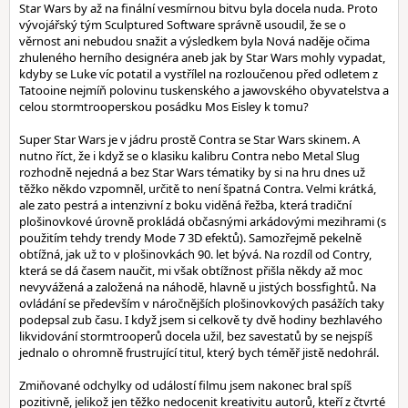
Star Wars by až na finální vesmírnou bitvu byla docela nuda. Proto
vývojářský tým Sculptured Software správně usoudil, že se o
věrnost ani nebudou snažit a výsledkem byla Nová naděje očima
zhuleného herního designéra aneb jak by Star Wars mohly vypadat,
kdyby se Luke víc potatil a vystřílel na rozloučenou před odletem z
Tatooine nejmíň polovinu tuskenského a jawovského obyvatelstva a
celou stormtrooperskou posádku Mos Eisley k tomu?
Super Star Wars je v jádru prostě Contra se Star Wars skinem. A
nutno říct, že i když se o klasiku kalibru Contra nebo Metal Slug
rozhodně nejedná a bez Star Wars tématiky by si na hru dnes už
těžko někdo vzpomněl, určitě to není špatná Contra. Velmi krátká,
ale zato pestrá a intenzivní z boku viděná řežba, která tradiční
plošinovkové úrovně prokládá občasnými arkádovými mezihrami (s
použitím tehdy trendy Mode 7 3D efektů). Samozřejmě pekelně
obtížná, jak už to v plošinovkách 90. let bývá. Na rozdíl od Contry,
která se dá časem naučit, mi však obtížnost přišla někdy až moc
nevyvážená a založená na náhodě, hlavně u jistých bossfightů. Na
ovládání se především v náročnějších plošinovkových pasážích taky
podepsal zub času. I když jsem si celkově ty dvě hodiny bezhlavého
likvidování stormtrooperů docela užil, bez savestatů by se nejspíš
jednalo o ohromně frustrující titul, který bych téměř jistě nedohrál.
Zmiňované odchylky od událostí filmu jsem nakonec bral spíš
pozitivně, jelikož jen těžko nedocenit kreativitu autorů, kteří z čtvrté