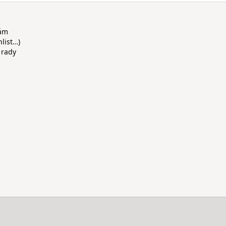
rám
hlist…)
 rady