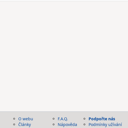
O webu
F.A.Q.
Podpořte nás
Články
Nápověda
Podmínky užívání