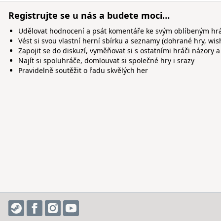
Registrujte se u nás a budete moci…
Udělovat hodnocení a psát komentáře ke svým oblíbeným h
Vést si svou vlastní herní sbírku a seznamy (dohrané hry, wis
Zapojit se do diskuzí, vyměňovat si s ostatními hráči názory a
Najít si spoluhráče, domlouvat si společné hry i srazy
Pravidelně soutěžit o řadu skvělých her