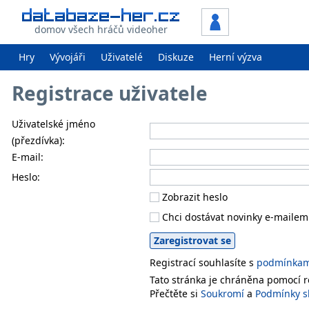
domov všech hráčů videoher
Hry
Vývojáři
Uživatelé
Diskuze
Herní výzva
Registrace uživatele
Uživatelské jméno
(přezdívka):
E-mail:
Heslo:
Zobrazit heslo
Chci dostávat novinky e-mailem
Registrací souhlasíte s
podmínkami
Tato stránka je chráněna pomocí
Přečtěte si
Soukromí
a
Podmínky s