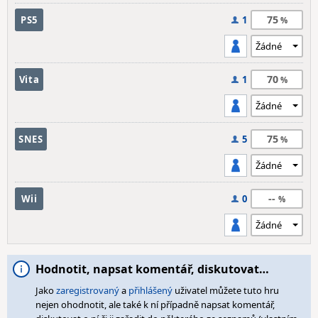
75
PS5
1
70
Vita
1
75
SNES
5
--
Wii
0
Hodnotit, napsat komentář, diskutovat…
Jako
zaregistrovaný
a
přihlášený
uživatel můžete tuto hru
nejen ohodnotit, ale také k ní případně napsat komentář,