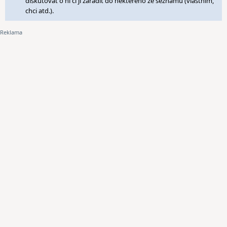
diskutovat o ní či ji zařadit do některého ze seznamů (vlastním,
chci atd.).