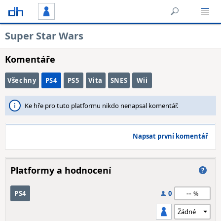
Super Star Wars
Komentáře
Všechny
PS4
PS5
Vita
SNES
Wii
Ke hře pro tuto platformu nikdo nenapsal komentář.
Napsat první komentář
Platformy a hodnocení
--
PS4
0