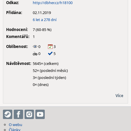
Odkaz:
http://dbher.cz/h18100
Přidána:
02.11.2019
6 let a 278 dní
Hodnocení:
7 (60-85 %)
Komentářů:
1
Oblíbenost:
0
3
0
5
Návštěvnost:
5645× (celkem)
52× (poslední měsíc)
3× (poslední týden)
0× (dnes)
Více
O webu
Články