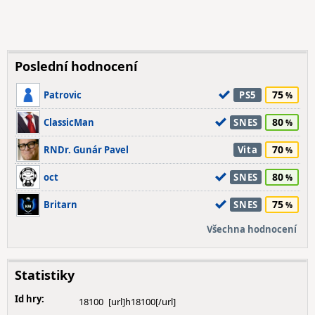
Poslední hodnocení
75
Patrovic
PS5
80
ClassicMan
SNES
70
RNDr. Gunár Pavel
Vita
80
oct
SNES
75
Britarn
SNES
Všechna hodnocení
Statistiky
Id hry:
18100