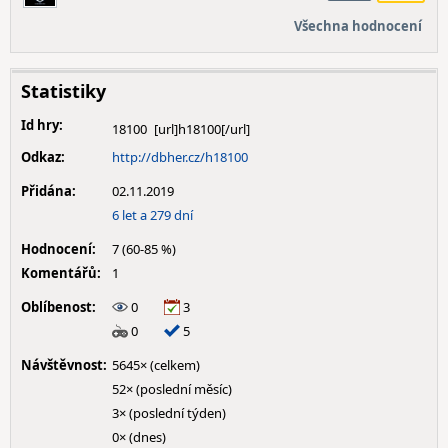
Všechna hodnocení
Statistiky
Id hry:
18100
Odkaz:
http://dbher.cz/h18100
Přidána:
02.11.2019
6 let a 279 dní
Hodnocení:
7 (60-85 %)
Komentářů:
1
Oblíbenost:
0
3
0
5
Návštěvnost:
5645× (celkem)
52× (poslední měsíc)
3× (poslední týden)
0× (dnes)