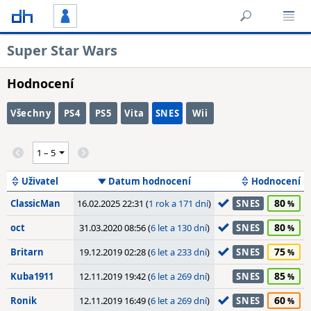
Super Star Wars
Hodnocení
Všechny
PS4
PS5
Vita
SNES
Wii
Uživatel
Datum hodnocení
Hodnocení
80
ClassicMan
16.02.2025 22:31 (
1 rok a 171 dní
)
SNES
80
oct
31.03.2020 08:56 (
6 let a 130 dní
)
SNES
75
Britarn
19.12.2019 02:28 (
6 let a 233 dní
)
SNES
85
Kuba1911
12.11.2019 19:42 (
6 let a 269 dní
)
SNES
60
Ronik
12.11.2019 16:49 (
6 let a 269 dní
)
SNES