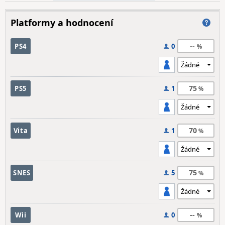
Platformy a hodnocení
--
PS4
0
75
PS5
1
70
Vita
1
75
SNES
5
--
Wii
0