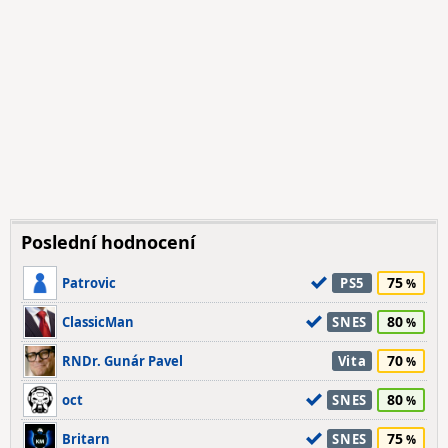
Poslední hodnocení
75
Patrovic
PS5
80
ClassicMan
SNES
70
RNDr. Gunár Pavel
Vita
80
oct
SNES
75
Britarn
SNES