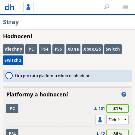
Stray
Hodnocení
Všechny
PC
PS4
PS5
XOne
XboxX/S
Switch
Switch2
Hru pro tuto platformu nikdo neohodnotil.
Platformy a hodnocení
81
PC
101
86
PS4
12