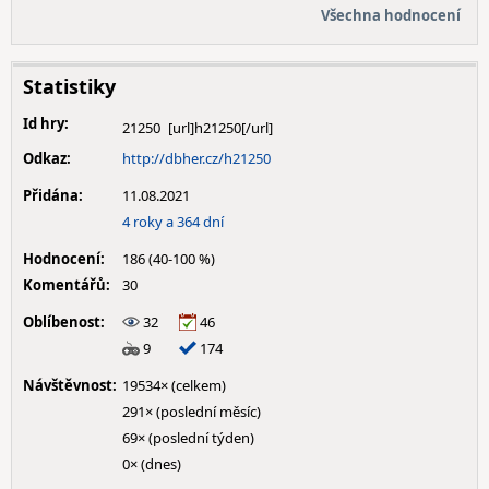
Všechna hodnocení
Statistiky
Id hry:
21250
Odkaz:
http://dbher.cz/h21250
Přidána:
11.08.2021
4 roky a 364 dní
Hodnocení:
186 (40-100 %)
Komentářů:
30
Oblíbenost:
32
46
9
174
Návštěvnost:
19534× (celkem)
291× (poslední měsíc)
69× (poslední týden)
0× (dnes)