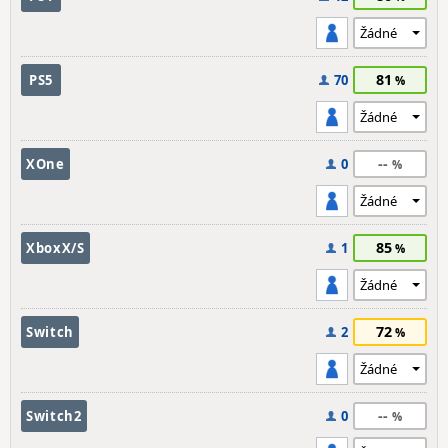
81
PS5
70
--
XOne
0
85
XboxX/S
1
72
Switch
2
--
Switch2
0