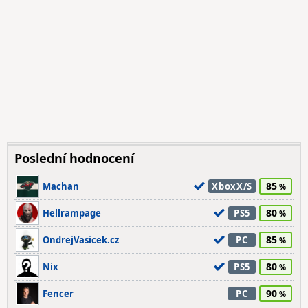
Poslední hodnocení
85
Machan
XboxX/S
80
Hellrampage
PS5
85
OndrejVasicek.cz
PC
80
Nix
PS5
90
Fencer
PC