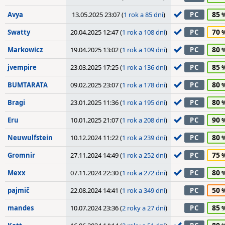
85
Avya
13.05.2025 23:07 (
1 rok a 85 dní
)
PC
70
Swatty
20.04.2025 12:47 (
1 rok a 108 dní
)
PC
80
Markowicz
19.04.2025 13:02 (
1 rok a 109 dní
)
PC
85
jvempire
23.03.2025 17:25 (
1 rok a 136 dní
)
PC
80
BUMTARATA
09.02.2025 23:07 (
1 rok a 178 dní
)
PC
80
Bragi
23.01.2025 11:36 (
1 rok a 195 dní
)
PC
90
Eru
10.01.2025 21:07 (
1 rok a 208 dní
)
PC
80
Neuwulfstein
10.12.2024 11:22 (
1 rok a 239 dní
)
PC
75
Gromnir
27.11.2024 14:49 (
1 rok a 252 dní
)
PC
80
Mexx
07.11.2024 22:30 (
1 rok a 272 dní
)
PC
50
pajmič
22.08.2024 14:41 (
1 rok a 349 dní
)
PC
85
mandes
10.07.2024 23:36 (
2 roky a 27 dní
)
PC