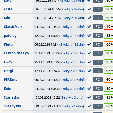
80
Katt
16.06.2024 14:14 (
2 roky a 51 dní
)
PC
90
rostej
16.05.2024 16:56 (
2 roky a 82 dní
)
PC
90
Mio
06.05.2024 23:16 (
2 roky a 92 dní
)
PC
40
ClassicMan
04.04.2024 22:53 (
2 roky a 124 dní
)
PC
85
patolog
12.03.2024 19:02 (
2 roky a 147 dní
)
PC
60
Pluto
06.02.2024 14:34 (
2 roky a 182 dní
)
PC
90
Easy on the Eye
31.12.2023 00:30 (
2 roky a 220 dní
)
PC
95
Ewoxi
25.11.2023 16:36 (
2 roky a 255 dní
)
PC
95
Hergi
12.11.2023 00:45 (
2 roky a 269 dní
)
PC
60
PERKman
06.09.2023 00:02 (
2 roky a 336 dní
)
PC
80
Kein
24.08.2023 19:46 (
2 roky a 348 dní
)
PC
85
Starletka
04.08.2023 16:22 (
3 roky a 3 dny
)
PC
80
Speedy1985
19.07.2023 21:47 (
3 roky a 19 dní
)
PC