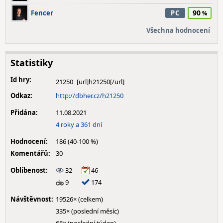
90
Fencer
PC
Všechna hodnocení
Statistiky
Id hry:
21250
Odkaz:
http://dbher.cz/h21250
Přidána:
11.08.2021
4 roky a 361 dní
Hodnocení:
186 (40-100 %)
Komentářů:
30
Oblíbenost:
32
46
9
174
Návštěvnost:
19526× (celkem)
335× (poslední měsíc)