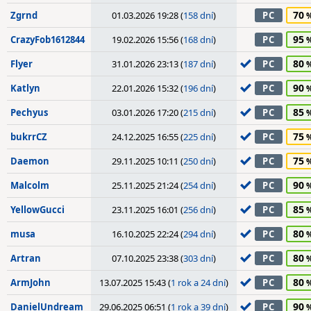
70
Zgrnd
01.03.2026 19:28 (
158 dní
)
PC
95
CrazyFob1612844
19.02.2026 15:56 (
168 dní
)
PC
80
Flyer
31.01.2026 23:13 (
187 dní
)
PC
90
Katlyn
22.01.2026 15:32 (
196 dní
)
PC
85
Pechyus
03.01.2026 17:20 (
215 dní
)
PC
75
bukrrCZ
24.12.2025 16:55 (
225 dní
)
PC
75
Daemon
29.11.2025 10:11 (
250 dní
)
PC
90
Malcolm
25.11.2025 21:24 (
254 dní
)
PC
85
YellowGucci
23.11.2025 16:01 (
256 dní
)
PC
80
musa
16.10.2025 22:24 (
294 dní
)
PC
80
Artran
07.10.2025 23:38 (
303 dní
)
PC
80
ArmJohn
13.07.2025 15:43 (
1 rok a 24 dní
)
PC
90
DanielUndream
29.06.2025 06:51 (
1 rok a 39 dní
)
PC