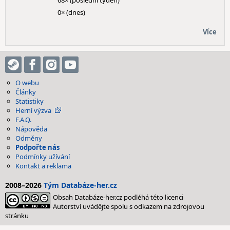
68× (poslední týden)
0× (dnes)
Více
O webu
Články
Statistiky
Herní výzva
F.A.Q.
Nápověda
Odměny
Podpořte nás
Podmínky užívání
Kontakt a reklama
2008–2026
Tým Databáze-her.cz
Obsah Databáze-her.cz podléhá této licenci
Autorství uvádějte spolu s odkazem na zdrojovou
stránku