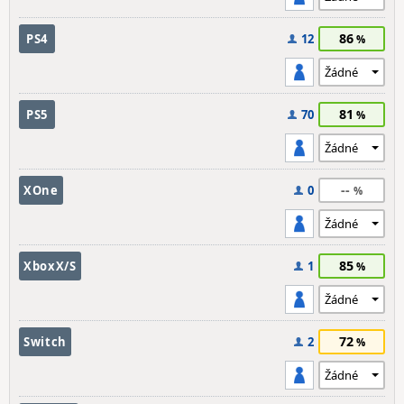
86
PS4
12
81
PS5
70
--
XOne
0
85
XboxX/S
1
72
Switch
2