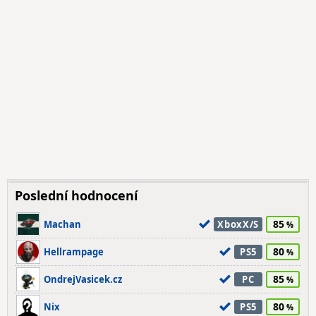
Poslední hodnocení
85
Machan
XboxX/S
80
Hellrampage
PS5
85
OndrejVasicek.cz
PC
80
Nix
PS5