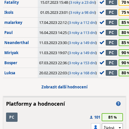
70
Fatality
15.07.2023 15:48 (
3 roky a 23 dní
)
PC
75
Ikols
01.05.2023 23:01 (
3 roky a 98 dní
)
PC
85
malarkey
17.04.2023 22:12 (
3 roky a 112 dní
)
PC
80
Paul
16.04.2023 14:25 (
3 roky a 113 dní
)
PC
85
Neanderthal
11.03.2023 23:30 (
3 roky a 149 dní
)
PC
90
Miriyak
11.03.2023 19:07 (
3 roky a 149 dní
)
PC
90
Bosper
07.03.2023 22:36 (
3 roky a 153 dní
)
PC
80
Luksa
20.02.2023 22:03 (
3 roky a 168 dní
)
PC
Zobrazit další hodnocení
Platformy a hodnocení
81
PC
101