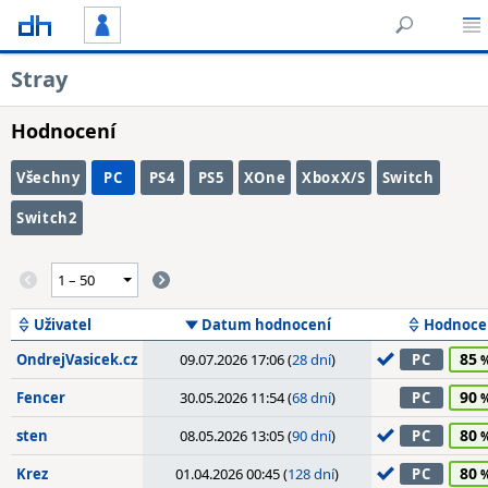
Stray
Hodnocení
Všechny
PC
PS4
PS5
XOne
XboxX/S
Switch
Switch2
Uživatel
Datum hodnocení
Hodnoce
85
OndrejVasicek.cz
09.07.2026 17:06 (
28 dní
)
PC
90
Fencer
30.05.2026 11:54 (
68 dní
)
PC
80
sten
08.05.2026 13:05 (
90 dní
)
PC
80
Krez
01.04.2026 00:45 (
128 dní
)
PC