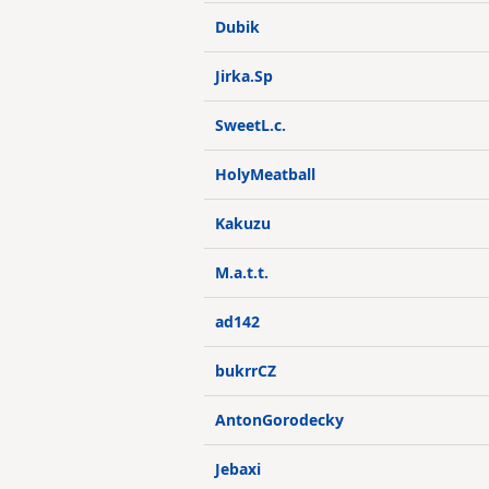
Dubik
Jirka.Sp
SweetL.c.
HolyMeatball
Kakuzu
M.a.t.t.
ad142
bukrrCZ
AntonGorodecky
Jebaxi