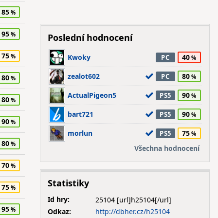
85
95
Poslední hodnocení
75
Kwoky
40
PC
zealot602
80
PC
80
ActualPigeon5
90
PS5
80
bart721
90
PS5
90
morlun
75
PS5
80
Všechna hodnocení
70
Statistiky
75
Id hry:
25104
95
Odkaz:
http://dbher.cz/h25104