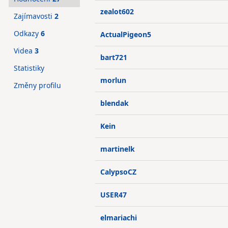
zealot602
Zajímavosti
2
Odkazy
6
ActualPigeon5
Videa
3
bart721
Statistiky
morlun
Změny profilu
blendak
Kein
martinelk
CalypsoCZ
USER47
elmariachi