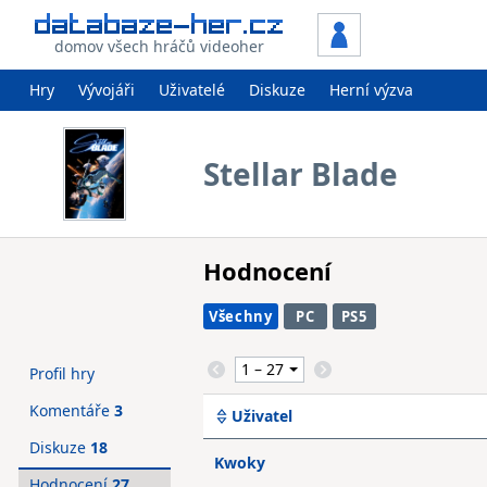
domov všech hráčů videoher
Hry
Vývojáři
Uživatelé
Diskuze
Herní výzva
Stellar Blade
Hodnocení
Všechny
PC
PS5
Profil hry
Komentáře
3
Uživatel
Diskuze
18
Kwoky
Hodnocení
27