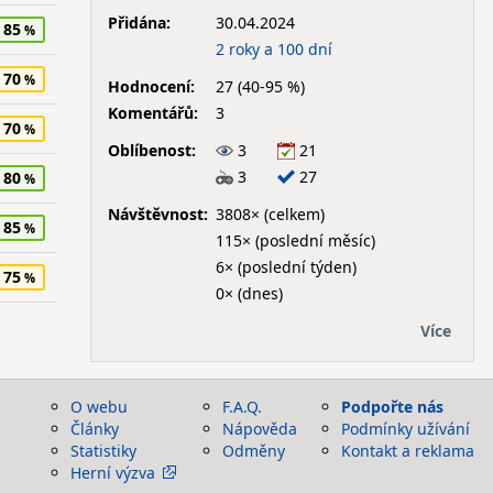
Přidána:
30.04.2024
85
2 roky a 100 dní
70
Hodnocení:
27 (40-95 %)
Komentářů:
3
70
Oblíbenost:
3
21
3
27
80
Návštěvnost:
3808× (celkem)
85
115× (poslední měsíc)
6× (poslední týden)
75
0× (dnes)
Více
O webu
F.A.Q.
Podpořte nás
Články
Nápověda
Podmínky užívání
Statistiky
Odměny
Kontakt a reklama
Herní výzva