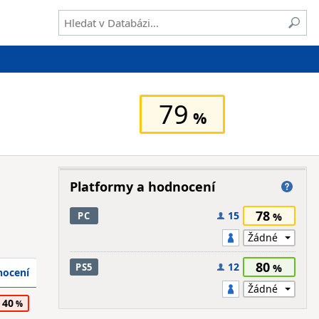
79
Platformy a hodnocení
78
15
PC
80
12
PS5
ocení
40