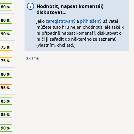
Hodnotit, napsat komentář,
80
diskutovat…
90
Jako
zaregistrovaný
a
přihlášený
uživatel
můžete tuto hru nejen ohodnotit, ale také k
ní případně napsat komentář, diskutovat o
90
ní či ji zařadit do některého ze seznamů
(vlastním, chci atd.).
75
75
80
55
85
85
90