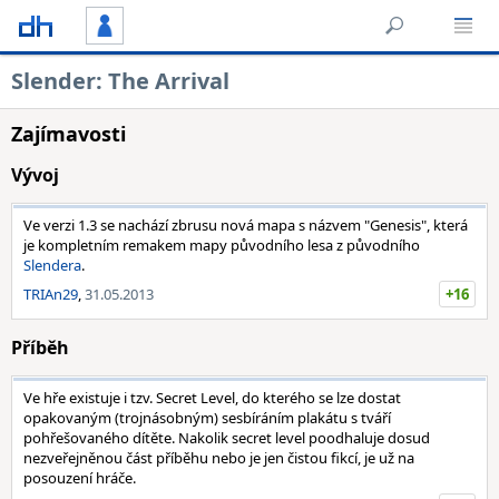
Slender: The Arrival
Zajímavosti
Vývoj
Ve verzi 1.3 se nachází zbrusu nová mapa s názvem "Genesis", která
je kompletním remakem mapy původního lesa z původního
Slendera
.
TRIAn29
,
31.05.2013
+16
Příběh
Ve hře existuje i tzv. Secret Level, do kterého se lze dostat
opakovaným (trojnásobným) sesbíráním plakátu s tváří
pohřešovaného dítěte. Nakolik secret level poodhaluje dosud
nezveřejněnou část příběhu nebo je jen čistou fikcí, je už na
posouzení hráče.