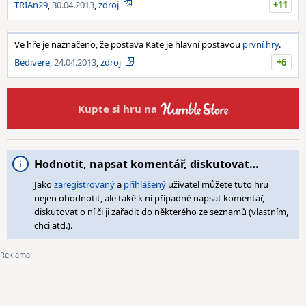
TRIAn29
,
30.04.2013
,
zdroj
+11
Ve hře je naznačeno, že postava Kate je hlavní postavou
první hry
.
Bedivere
,
24.04.2013
,
zdroj
+6
Kupte si hru na
Hodnotit, napsat komentář, diskutovat…
Jako
zaregistrovaný
a
přihlášený
uživatel můžete tuto hru
nejen ohodnotit, ale také k ní případně napsat komentář,
diskutovat o ní či ji zařadit do některého ze seznamů (vlastním,
chci atd.).