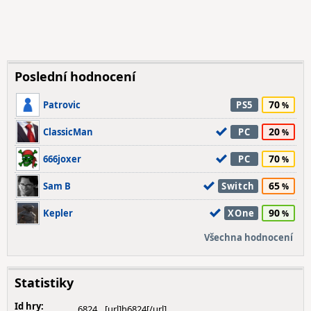
Poslední hodnocení
70
Patrovic
PS5
20
ClassicMan
PC
70
666joxer
PC
65
Sam B
Switch
90
Kepler
XOne
Všechna hodnocení
Statistiky
Id hry:
6824