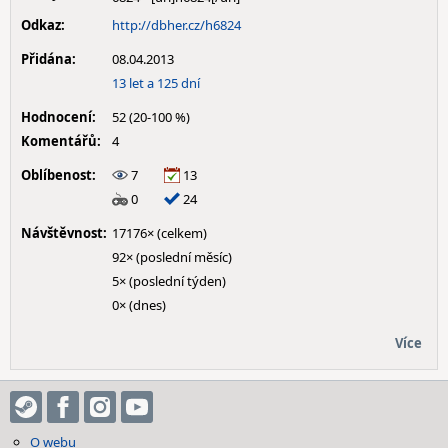
Odkaz:
http://dbher.cz/h6824
Přidána:
08.04.2013
13 let a 125 dní
Hodnocení:
52 (20-100 %)
Komentářů:
4
Oblíbenost:
7
13
0
24
Návštěvnost:
17176× (celkem)
92× (poslední měsíc)
5× (poslední týden)
0× (dnes)
Více
O webu