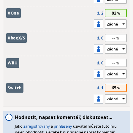
82
XOne
2
--
XboxX/S
0
--
WiiU
0
65
Switch
1
Hodnotit, napsat komentář, diskutovat…
Jako
zaregistrovaný
a
přihlášený
uživatel můžete tuto hru
nejen ohodnotit, ale také k ní případně napsat komentář,