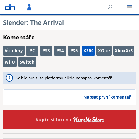
Slender: The Arrival
Komentáře
Všechny
PC
PS3
PS4
PS5
X360
XOne
XboxX/S
WiiU
Switch
Ke hře pro tuto platformu nikdo nenapsal komentář.
Napsat první komentář
Kupte si hru na