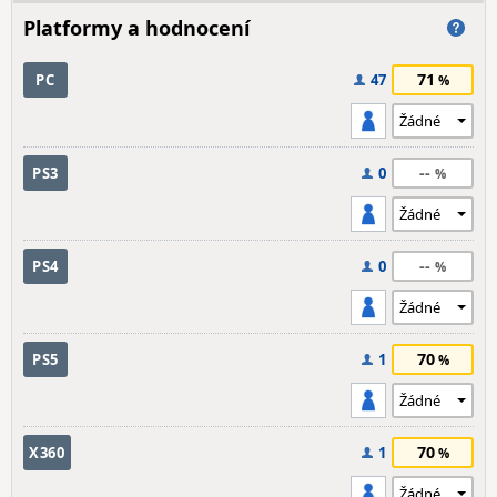
Platformy a hodnocení
71
PC
47
--
PS3
0
--
PS4
0
70
PS5
1
70
X360
1