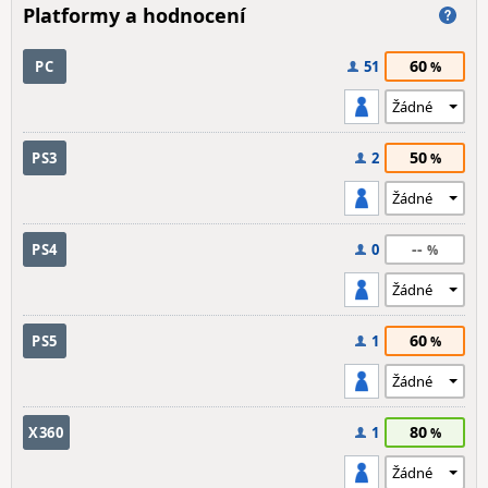
Platformy a hodnocení
60
PC
51
50
PS3
2
--
PS4
0
60
PS5
1
80
X360
1