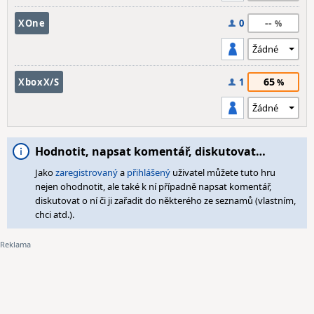
--
XOne
0
65
XboxX/S
1
Hodnotit, napsat komentář, diskutovat…
Jako
zaregistrovaný
a
přihlášený
uživatel můžete tuto hru
nejen ohodnotit, ale také k ní případně napsat komentář,
diskutovat o ní či ji zařadit do některého ze seznamů (vlastním,
chci atd.).