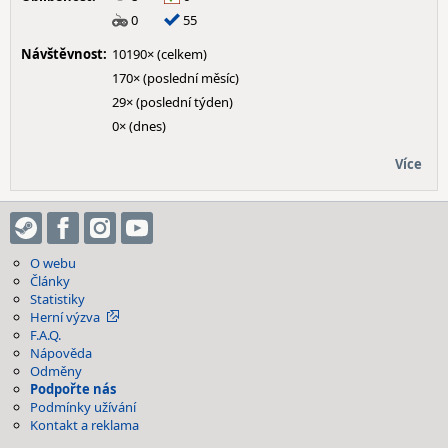
0
55
Návštěvnost:
10190× (celkem)
170× (poslední měsíc)
29× (poslední týden)
0× (dnes)
Více
O webu
Články
Statistiky
Herní výzva
F.A.Q.
Nápověda
Odměny
Podpořte nás
Podmínky užívání
Kontakt a reklama