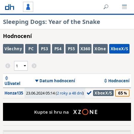
Sleeping Dogs: Year of the Snake
Hodnocení
Všechny
PC
PS3
PS4
PS5
X360
XOne
XboxX/S
Datum hodnocení
Hodnocení
Uživatel
65
Honza135
23.06.2024 05:14 (
2 roky a 48 dní
)
XboxX/S
Kupte si hru na