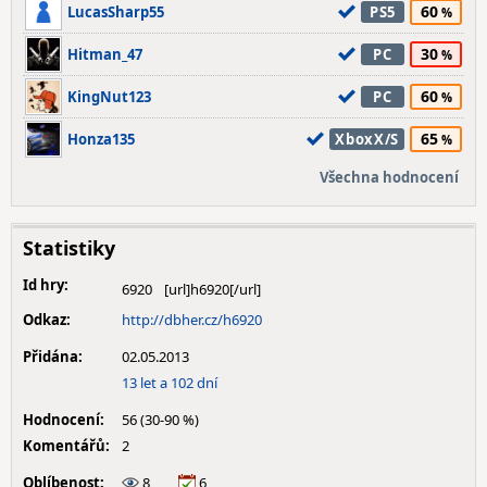
60
LucasSharp55
PS5
30
Hitman_47
PC
60
KingNut123
PC
65
Honza135
XboxX/S
Všechna hodnocení
Statistiky
Id hry:
6920
Odkaz:
http://dbher.cz/h6920
Přidána:
02.05.2013
13 let a 102 dní
Hodnocení:
56 (30-90 %)
Komentářů:
2
Oblíbenost:
8
6