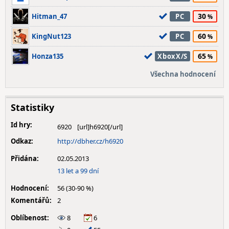
30
Hitman_47
PC
60
KingNut123
PC
65
Honza135
XboxX/S
Všechna hodnocení
Statistiky
Id hry:
6920
Odkaz:
http://dbher.cz/h6920
Přidána:
02.05.2013
13 let a 99 dní
Hodnocení:
56 (30-90 %)
Komentářů:
2
Oblíbenost:
8
6