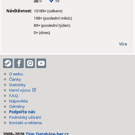
0
55
Návštěvnost:
10189× (celkem)
198× (poslední měsíc)
89× (poslední týden)
0× (dnes)
Více
O webu
Články
Statistiky
Herní výzva
F.A.Q.
Nápověda
Odměny
Podpořte nás
Podmínky užívání
Kontakt a reklama
2008–2026
Tým Databáze-her.cz