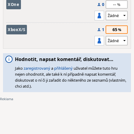
--
XOne
0
65
XboxX/S
1
Hodnotit, napsat komentář, diskutovat…
Jako
zaregistrovaný
a
přihlášený
uživatel můžete tuto hru
nejen ohodnotit, ale také k ní případně napsat komentář,
diskutovat o ní či ji zařadit do některého ze seznamů (vlastním,
chci atd.).