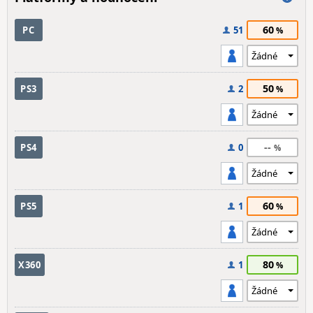
60
PC
51
50
PS3
2
--
PS4
0
60
PS5
1
80
X360
1