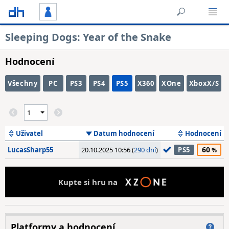
Sleeping Dogs: Year of the Snake
Hodnocení
Všechny
PC
PS3
PS4
PS5
X360
XOne
XboxX/S
Uživatel
Datum hodnocení
Hodnocení
60
LucasSharp55
20.10.2025 10:56 (
290 dní
)
PS5
Kupte si hru na
Platformy a hodnocení