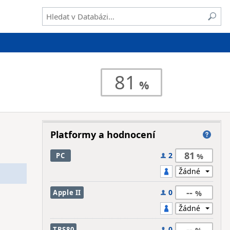
81
Platformy a hodnocení
81
2
PC
--
0
Apple II
--
0
TRS80