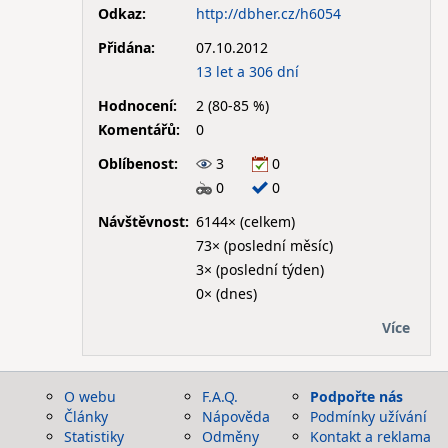
Odkaz:
http://dbher.cz/h6054
Přidána:
07.10.2012
13 let a 306 dní
Hodnocení:
2 (80-85 %)
Komentářů:
0
Oblíbenost:
3
0
0
0
Návštěvnost:
6144× (celkem)
73× (poslední měsíc)
3× (poslední týden)
0× (dnes)
Více
O webu
F.A.Q.
Podpořte nás
Články
Nápověda
Podmínky užívání
Statistiky
Odměny
Kontakt a reklama