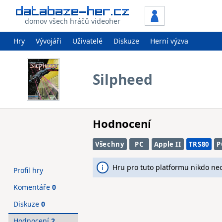
domov všech hráčů videoher
Hry
Vývojáři
Uživatelé
Diskuze
Herní výzva
Silpheed
Hodnocení
Všechny
PC
Apple II
TRS80
P
Hru pro tuto platformu nikdo ne
Profil hry
Komentáře
0
Diskuze
0
Hodnocení
2