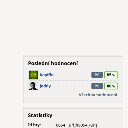
Poslední hodnocení
Kapiflo
85
PC
joddy
80
PC
Všechna hodnocení
Statistiky
Id hry:
6054