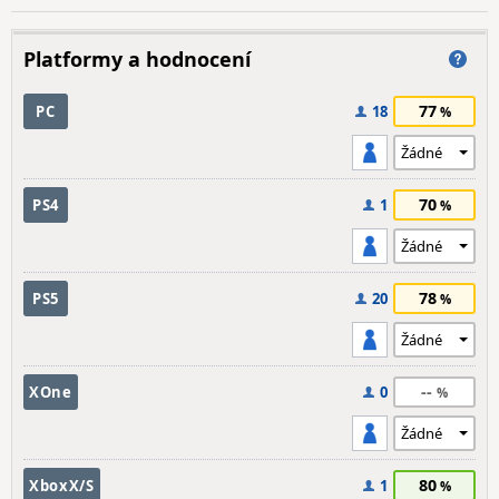
Platformy a hodnocení
77
PC
18
70
PS4
1
78
PS5
20
--
XOne
0
80
XboxX/S
1