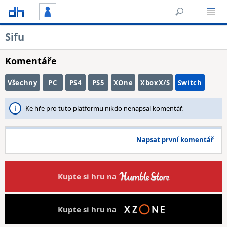
Sifu
Komentáře
Všechny
PC
PS4
PS5
XOne
XboxX/S
Switch
Ke hře pro tuto platformu nikdo nenapsal komentář.
Napsat první komentář
Kupte si hru na
Kupte si hru na