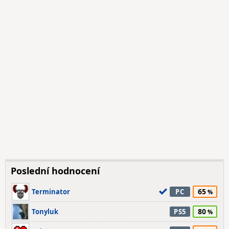
Poslední hodnocení
65
Terminator
PC
80
Tonyluk
PS5