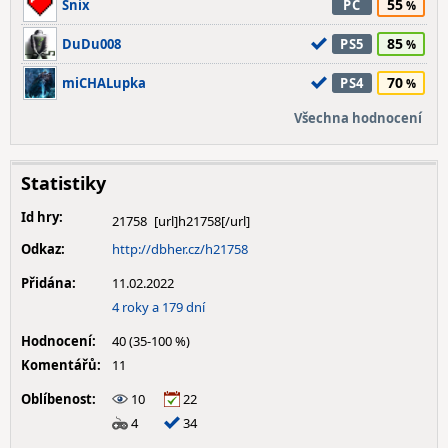
55
Snix
PC
85
DuDu008
PS5
70
miCHALupka
PS4
Všechna hodnocení
Statistiky
Id hry:
21758
Odkaz:
http://dbher.cz/h21758
Přidána:
11.02.2022
4 roky a 179 dní
Hodnocení:
40 (35-100 %)
Komentářů:
11
Oblíbenost:
10
22
4
34