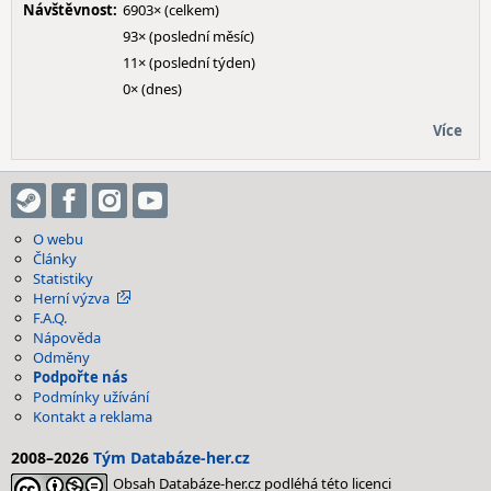
Návštěvnost:
6903× (celkem)
93× (poslední měsíc)
11× (poslední týden)
0× (dnes)
Více
O webu
Články
Statistiky
Herní výzva
F.A.Q.
Nápověda
Odměny
Podpořte nás
Podmínky užívání
Kontakt a reklama
2008–2026
Tým Databáze-her.cz
Obsah Databáze-her.cz podléhá této licenci