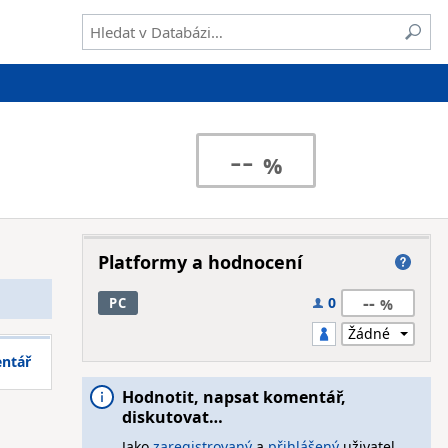
--
Platformy a hodnocení
--
0
PC
entář
Hodnotit, napsat komentář,
diskutovat…
Jako
zaregistrovaný
a
přihlášený
uživatel