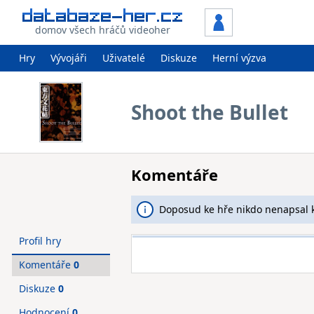
domov všech hráčů videoher
Hry
Vývojáři
Uživatelé
Diskuze
Herní výzva
Shoot the Bullet
Komentáře
Doposud ke hře nikdo nenapsal 
Profil hry
Komentáře
0
Diskuze
0
Hodnocení
0