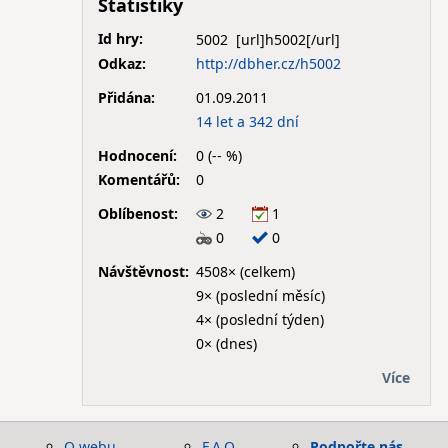
Statistiky
Id hry:
5002
Odkaz:
http://dbher.cz/h5002
Přidána:
01.09.2011
14 let a 342 dní
Hodnocení:
0 (-- %)
Komentářů:
0
Oblíbenost:
2
1
0
0
Návštěvnost:
4508× (celkem)
9× (poslední měsíc)
4× (poslední týden)
0× (dnes)
Více
O webu
F.A.Q.
Podpořte nás