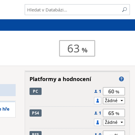
63
Platformy a hodnocení
60
1
PC
e hře
65
1
PS4
--
0
PS5