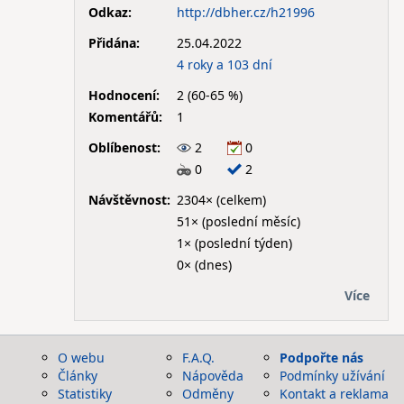
Odkaz:
http://dbher.cz/h21996
Přidána:
25.04.2022
4 roky a 103 dní
Hodnocení:
2 (60-65 %)
Komentářů:
1
Oblíbenost:
2
0
0
2
Návštěvnost:
2304× (celkem)
51× (poslední měsíc)
1× (poslední týden)
0× (dnes)
Více
O webu
F.A.Q.
Podpořte nás
Články
Nápověda
Podmínky užívání
Statistiky
Odměny
Kontakt a reklama