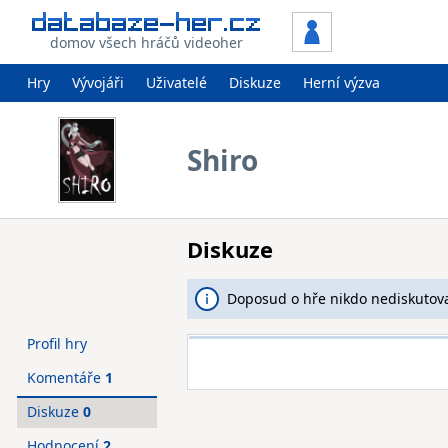
domov všech hráčů videoher
Hry
Vývojáři
Uživatelé
Diskuze
Herní výzva
Shiro
Diskuze
Doposud o hře nikdo nediskutova
Profil hry
Komentáře
1
Diskuze
0
Hodnocení
2