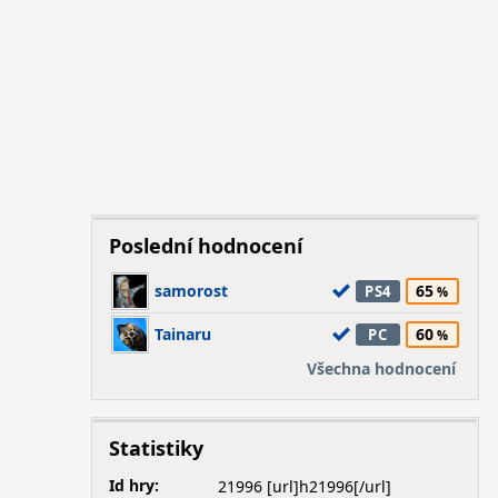
Poslední hodnocení
samorost
65
PS4
Tainaru
60
PC
Všechna hodnocení
Statistiky
Id hry:
21996