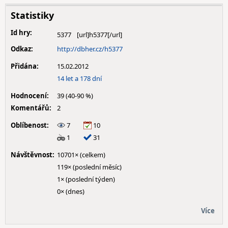
Statistiky
Id hry:
5377
Odkaz:
http://dbher.cz/h5377
Přidána:
15.02.2012
14 let a 178 dní
Hodnocení:
39 (40-90 %)
Komentářů:
2
Oblíbenost:
7
10
1
31
Návštěvnost:
10701× (celkem)
119× (poslední měsíc)
1× (poslední týden)
0× (dnes)
Více