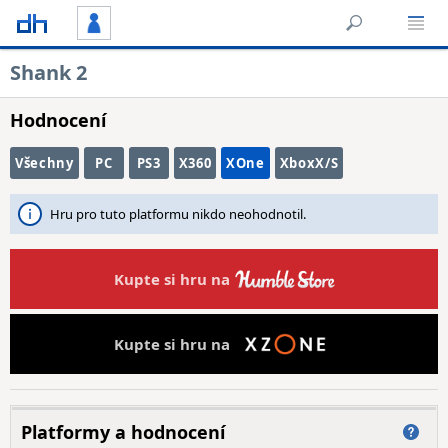
Shank 2
Hodnocení
Všechny
PC
PS3
X360
XOne
XboxX/S
Hru pro tuto platformu nikdo neohodnotil.
Kupte si hru na
Kupte si hru na
Platformy a hodnocení