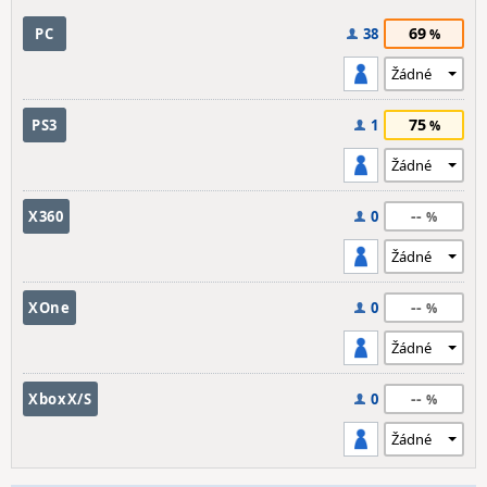
69
PC
38
75
PS3
1
--
X360
0
--
XOne
0
--
XboxX/S
0