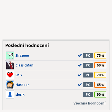
Poslední hodnocení
75
Shazooo
PC
60
ClassicMan
PC
70
Snix
PC
65
Haskeer
PC
90
slosik
PC
Všechna hodnocení