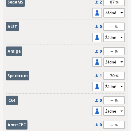
87
SegaMS
2
--
AtST
0
--
Amiga
0
70
Spectrum
1
--
C64
0
--
AmstCPC
0