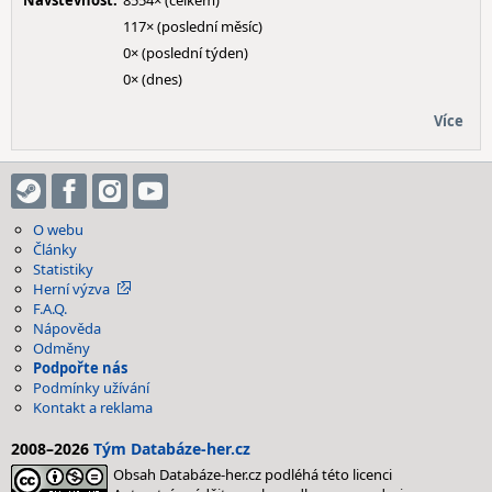
Návštěvnost:
8554× (celkem)
117× (poslední měsíc)
0× (poslední týden)
0× (dnes)
Více
O webu
Články
Statistiky
Herní výzva
F.A.Q.
Nápověda
Odměny
Podpořte nás
Podmínky užívání
Kontakt a reklama
2008–2026
Tým Databáze-her.cz
Obsah Databáze-her.cz podléhá této licenci