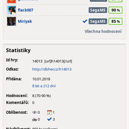
90
flack007
SegaMS
85
Miriyak
SegaMS
Všechna hodnocení
Statistiky
Id hry:
14013
Odkaz:
http://dbher.cz/h14013
Přidána:
10.01.2018
8 let a 212 dní
Hodnocení:
8 (70-90 %)
Komentářů:
0
Oblíbenost:
0
1
0
3