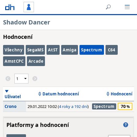
Shadow Dancer
Hodnocení
Všechny
SegaMS
AtST
Amiga
Spectrum
C64
AmstCPC
Arcade
Datum hodnocení
Hodnocení
Uživatel
70
Crono
29.01.2022 10:02 (
4 roky a 192 dní
)
Spectrum
Platformy a hodnocení