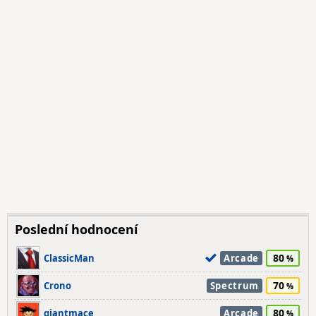
Poslední hodnocení
80
ClassicMan
Arcade
70
Crono
Spectrum
80
giantmace
Arcade