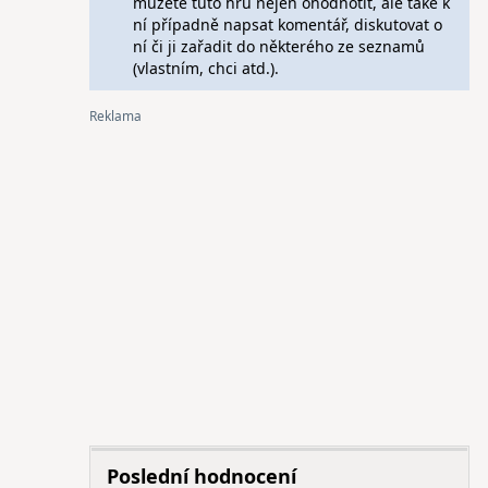
můžete tuto hru nejen ohodnotit, ale také k
ní případně napsat komentář, diskutovat o
ní či ji zařadit do některého ze seznamů
(vlastním, chci atd.).
Poslední hodnocení