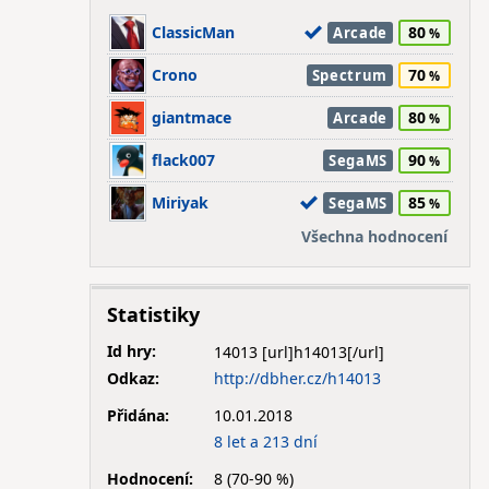
ClassicMan
80
Arcade
Crono
70
Spectrum
giantmace
80
Arcade
flack007
90
SegaMS
Miriyak
85
SegaMS
Všechna hodnocení
Statistiky
Id hry:
14013
Odkaz:
http://dbher.cz/h14013
Přidána:
10.01.2018
8 let a 213 dní
Hodnocení:
8 (70-90 %)