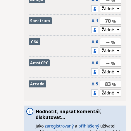
70
1
Spectrum
--
0
C64
--
0
AmstCPC
83
5
Arcade
Hodnotit, napsat komentář,
diskutovat…
Jako
zaregistrovaný
a
přihlášený
uživatel