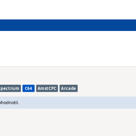
Spectrum
C64
AmstCPC
Arcade
ohodnotil.