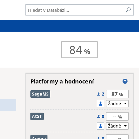
84
Platformy a hodnocení
87
2
SegaMS
--
0
AtST
--
0
Amiga