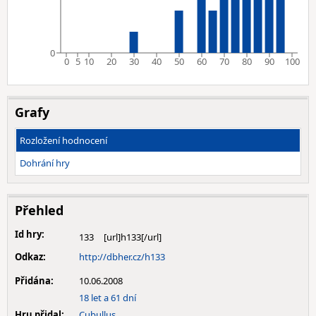
0
0
5
10
20
30
40
50
60
70
80
90
100
Grafy
Rozložení hodnocení
Dohrání hry
Přehled
Id hry:
133
Odkaz:
http://dbher.cz/h133
Přidána:
10.06.2008
18 let a 61 dní
Hru přidal:
Cubullus