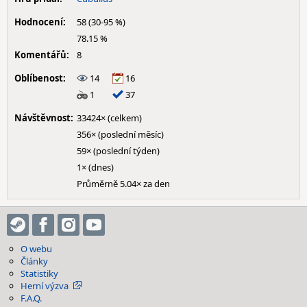
Hodnocení:
58 (30-95 %)
78.15 %
Komentářů:
8
Oblíbenost:
14
16
1
37
Návštěvnost:
33424× (celkem)
356× (poslední měsíc)
59× (poslední týden)
1× (dnes)
Průměrně 5.04× za den
O webu
Články
Statistiky
Herní výzva
F.A.Q.