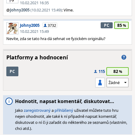
10.02.2021 16:35
@
Johny2005
(10.02.2021 15:49)
: Víme.
85
Johny2005
3732
PC
10.02.2021 15:49
Nevíte, zda se tato hra dá sehnat ve fyzickém originálu?
Platformy a hodnocení
82
PC
115
Hodnotit, napsat komentář, diskutovat…
Jako
zaregistrovaný
a
přihlášený
uživatel můžete tuto hru
nejen ohodnotit, ale také k ní případně napsat komentář,
diskutovat o ní či ji zařadit do některého ze seznamů (vlastním,
chci atd.).