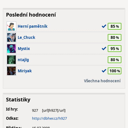
Poslední hodnocení
85
Herní pamětník
80
Le_Chuck
95
Mystix
80
ntajlg
100
Miriyak
Všechna hodnocení
Statistiky
Id hry:
927
Odkaz:
http://dbher.cz/h927