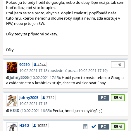
Pokud jsi to tedy hodil do googlu, nebo do ebay lépe než já, tak sem
hoď odkaz, rád si to koupím.
Ptal jsem se zde proto, abych si doplnil znalosti, popřípadě našel
tuto hru, kterou nemohu dlouhé roky najít a nevím, zda existuje v
HW, nebo je to jen SW.
Díky tedy za případné odkazy.
Díky
--
90210
4244
10.02.2021 17:18 (poslední úprava 10.02.2021 17:19)
@
Johny2005
(10.02.2021 17:15)
: Hodil jsem to misto tebe do Googlu
a evidentne to v krabici existuje, chce to asi sledovat Ebay.
85
Johny2005
3732
PC
10.02.2021 17:15
@
H34D
(10.02.2021 16:35)
: Pecka, hned jsem chytřejší ;-)
H34D
10552
85
PC