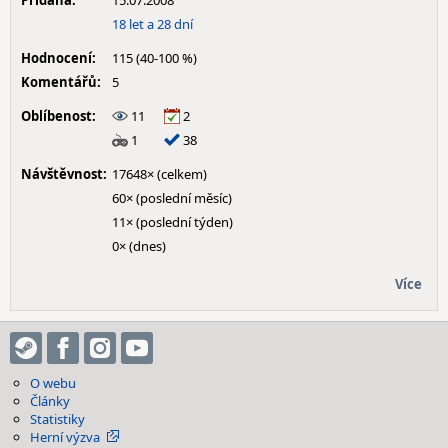
Přidána:
15.07.2008
18 let a 28 dní
Hodnocení:
115 (40-100 %)
Komentářů:
5
Oblíbenost:
11
2
1
38
Návštěvnost:
17648× (celkem)
60× (poslední měsíc)
11× (poslední týden)
0× (dnes)
Více
O webu
Články
Statistiky
Herní výzva