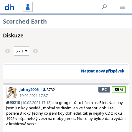
Scorched Earth
Diskuze
Napsat nový příspěvek
85
Johny2005
3732
PC
10.02.2021 17:37
@
90210
(10.02.2021 17:18)
: do googlu už to házím asi 5 let. Na ebay
jsem jí nikdy neviděl, možná se dívám jen ve špatnou dobu za
poslení 3 roky. Jediný co jsem kdy dohledal, tak je nějaký CD z roku
1995 ve španělský verzi na mobygames. Nic co by bylo z data vydání
a krabicová verze.