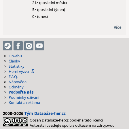
21× (poslední měsíc)
5× (poslední týden)
0× (dnes)
Více
O webu
Články
Statistiky
Herní výzva
F.A.Q.
Nápověda
Odměny
Podpořte nás
Podmínky užívání
Kontakt a reklama
2008–2026
Tým Databáze-her.cz
Obsah Databáze-her.cz podléhá této licenci
Autorství uvádějte spolu s odkazem na zdrojovou