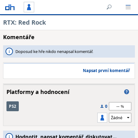
RTX: Red Rock
Komentáře
Doposud ke hře nikdo nenapsal komentář.
Napsat první komentář
Platformy a hodnocení
--
PS2
0
Hodnotit, napsat komentář, diskutovat…