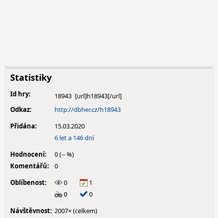
Statistiky
Id hry:
18943
Odkaz:
http://dbher.cz/h18943
Přidána:
15.03.2020
6 let a 146 dní
Hodnocení:
0 (-- %)
Komentářů:
0
Oblíbenost:
0
1
0
0
Návštěvnost:
2007× (celkem)