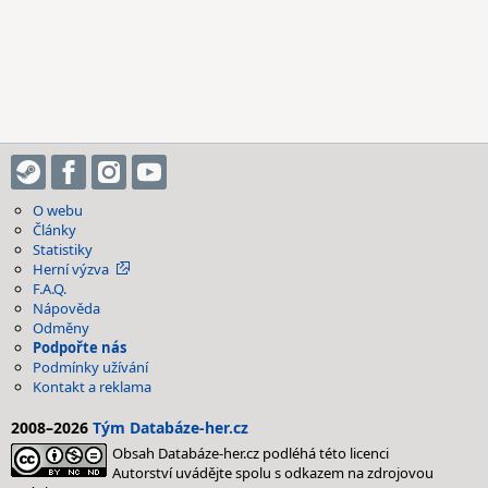
O webu
Články
Statistiky
Herní výzva
F.A.Q.
Nápověda
Odměny
Podpořte nás
Podmínky užívání
Kontakt a reklama
2008–2026
Tým Databáze-her.cz
Obsah Databáze-her.cz podléhá této licenci
Autorství uvádějte spolu s odkazem na zdrojovou