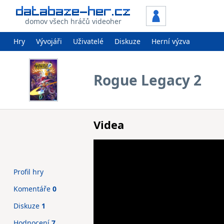
domov všech hráčů videoher
Hry
Vývojáři
Uživatelé
Diskuze
Herní výzva
Rogue Legacy 2
Videa
Profil hry
Komentáře
0
Diskuze
1
Hodnocení
7