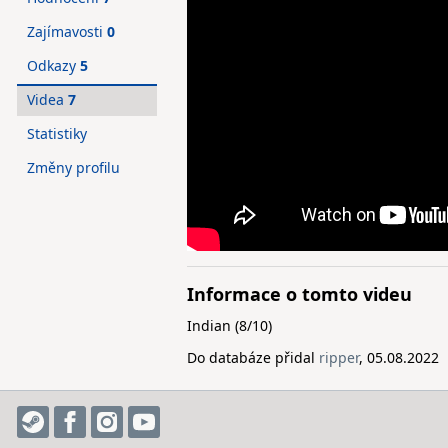
Zajímavosti
0
Odkazy
5
Videa
7
Statistiky
Změny profilu
Informace o tomto videu
Indian (8/10)
Do databáze přidal
ripper
, 05.08.2022