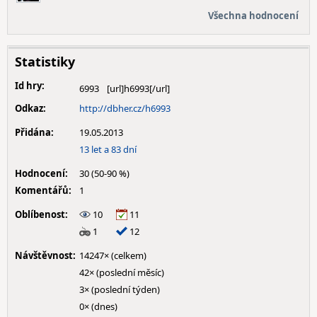
Všechna hodnocení
Statistiky
Id hry:
6993
Odkaz:
http://dbher.cz/h6993
Přidána:
19.05.2013
13 let a 83 dní
Hodnocení:
30 (50-90 %)
Komentářů:
1
Oblíbenost:
10
11
1
12
Návštěvnost:
14247× (celkem)
42× (poslední měsíc)
3× (poslední týden)
0× (dnes)