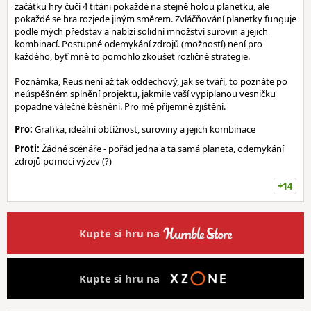
začátku hry čučí 4 titáni pokaždé na stejně holou planetku, ale
pokaždé se hra rozjede jiným směrem. Zvláčňování planetky funguje
podle mých představ a nabízí solidní množství surovin a jejich
kombinací. Postupné odemykání zdrojů (možností) není pro
každého, byť mně to pomohlo zkoušet rozličné strategie.
Poznámka, Reus není až tak oddechový, jak se tváří, to poznáte po
neúspěšném splnění projektu, jakmile vaší vypiplanou vesničku
popadne válečné běsnění. Pro mě příjemné zjištění.
Pro:
Grafika, ideální obtížnost, suroviny a jejich kombinace
Proti:
Žádné scénáře - pořád jedna a ta samá planeta, odemykání
zdrojů pomocí výzev (?)
+14
Kupte si hru na
Kupte si hru na