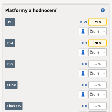
Platformy a hodnocení
71
PC
29
70
PS4
1
--
PS5
0
--
XOne
0
--
XboxX/S
0