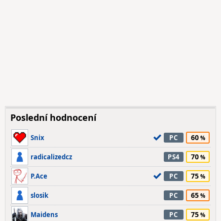
Poslední hodnocení
60
Snix
PC
70
radicalizedcz
PS4
75
P.Ace
PC
65
slosik
PC
75
Maidens
PC