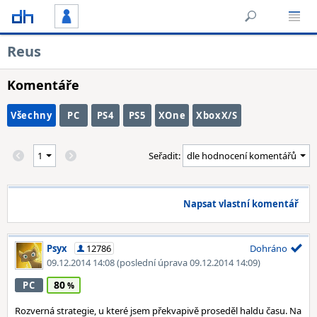
Reus
Komentáře
Všechny
PC
PS4
PS5
XOne
XboxX/S
Seřadit:
Napsat vlastní komentář
Psyx
12786
Dohráno
09.12.2014 14:08
(poslední úprava 09.12.2014 14:09)
80
PC
Rozverná strategie, u které jsem překvapivě proseděl haldu času. Na