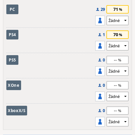
71
PC
29
70
PS4
1
--
PS5
0
--
XOne
0
--
XboxX/S
0