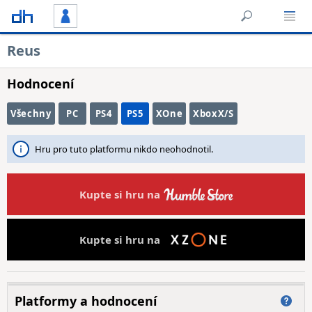
Reus
Hodnocení
Všechny
PC
PS4
PS5
XOne
XboxX/S
Hru pro tuto platformu nikdo neohodnotil.
Kupte si hru na
Kupte si hru na
Platformy a hodnocení