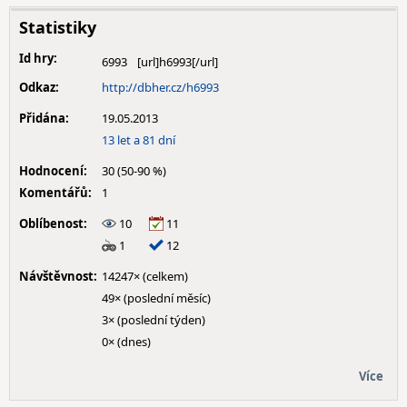
Statistiky
Id hry:
6993
Odkaz:
http://dbher.cz/h6993
Přidána:
19.05.2013
13 let a 81 dní
Hodnocení:
30 (50-90 %)
Komentářů:
1
Oblíbenost:
10
11
1
12
Návštěvnost:
14247× (celkem)
49× (poslední měsíc)
3× (poslední týden)
0× (dnes)
Více