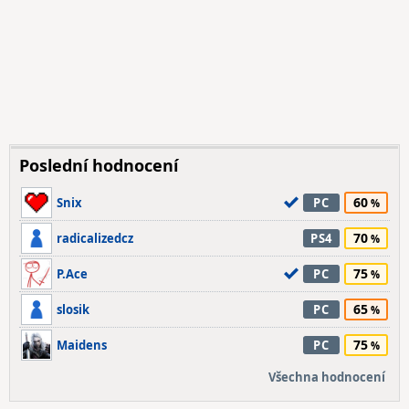
Poslední hodnocení
60
Snix
PC
70
radicalizedcz
PS4
75
P.Ace
PC
65
slosik
PC
75
Maidens
PC
Všechna hodnocení