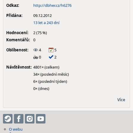
Odkaz:
http://dbher.cz/h6276
Přidána:
09.12.2012
13 let a 243 dní
Hodnocení:
2 (75 %)
Komentářů:
0
Oblíbenost:
4
5
0
2
Návštěvnost:
4801× (celkem)
34× (poslední měsíc)
6× (poslední týden)
0× (dnes)
Více
O webu