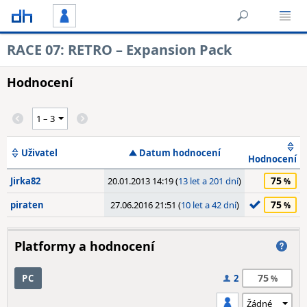
RACE 07: RETRO – Expansion Pack
Hodnocení
Uživatel
Datum hodnocení
Hodnocení
75
Jirka82
20.01.2013 14:19 (
13 let a 201 dní
)
75
piraten
27.06.2016 21:51 (
10 let a 42 dní
)
Platformy a hodnocení
75
PC
2