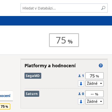
75
Platformy a hodnocení
75
1
SegaMD
--
0
Saturn
ocení
75