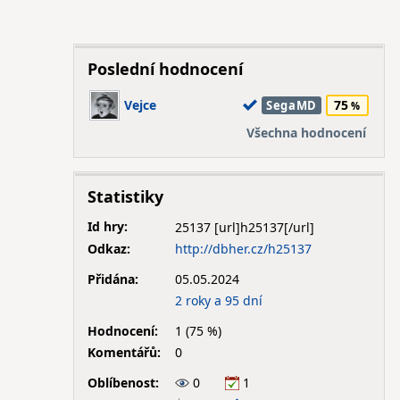
Poslední hodnocení
Vejce
75
SegaMD
Všechna hodnocení
Statistiky
Id hry:
25137
Odkaz:
http://dbher.cz/h25137
Přidána:
05.05.2024
2 roky a 95 dní
Hodnocení:
1 (75 %)
Komentářů:
0
Oblíbenost:
0
1