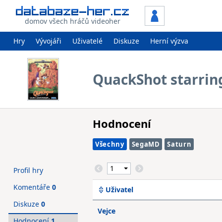
domov všech hráčů videoher
Hry
Vývojáři
Uživatelé
Diskuze
Herní výzva
QuackShot starrin
Hodnocení
Všechny
SegaMD
Saturn
Profil hry
Komentáře
0
Uživatel
Diskuze
0
Vejce
Hodnocení
1