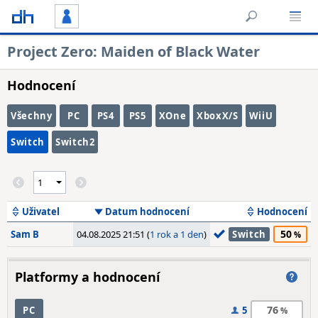
Project Zero: Maiden of Black Water
Hodnocení
Všechny
PC
PS4
PS5
XOne
XboxX/S
WiiU
Switch
Switch2
Uživatel
Datum hodnocení
Hodnocení
50
Sam B
04.08.2025 21:51 (
1 rok a 1 den
)
Switch
Platformy a hodnocení
76
PC
5