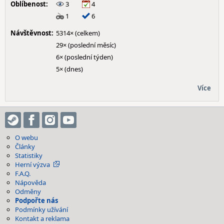
Oblíbenost:
3
4
1
6
Návštěvnost:
5314× (celkem)
29× (poslední měsíc)
6× (poslední týden)
5× (dnes)
Více
O webu
Články
Statistiky
Herní výzva
F.A.Q.
Nápověda
Odměny
Podpořte nás
Podmínky užívání
Kontakt a reklama