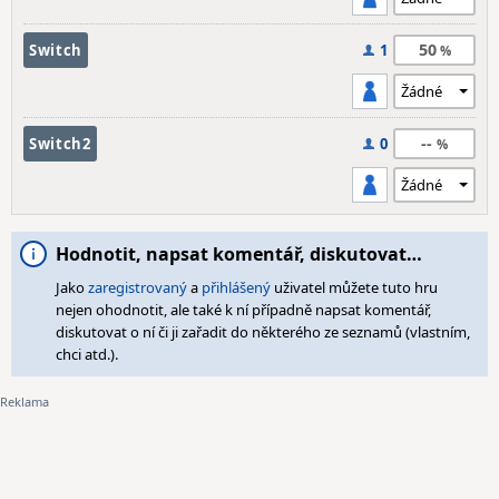
50
Switch
1
--
Switch2
0
Hodnotit, napsat komentář, diskutovat…
Jako
zaregistrovaný
a
přihlášený
uživatel můžete tuto hru
nejen ohodnotit, ale také k ní případně napsat komentář,
diskutovat o ní či ji zařadit do některého ze seznamů (vlastním,
chci atd.).