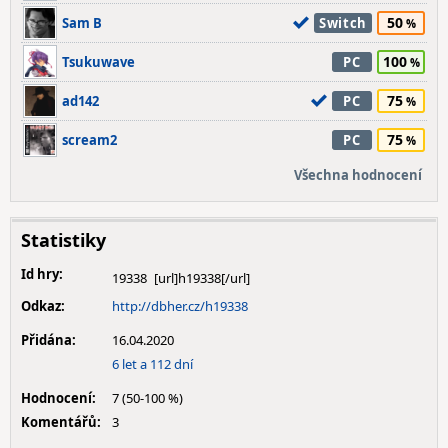
50
Sam B
Switch
100
Tsukuwave
PC
75
ad142
PC
75
scream2
PC
Všechna hodnocení
Statistiky
Id hry:
19338
Odkaz:
http://dbher.cz/h19338
Přidána:
16.04.2020
6 let a 112 dní
Hodnocení:
7 (50-100 %)
Komentářů:
3