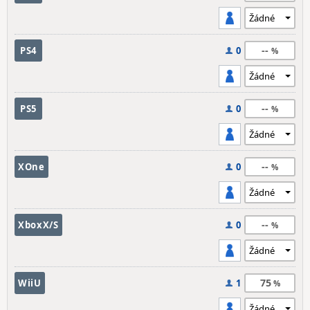
--
PS4
0
--
PS5
0
--
XOne
0
--
XboxX/S
0
75
WiiU
1