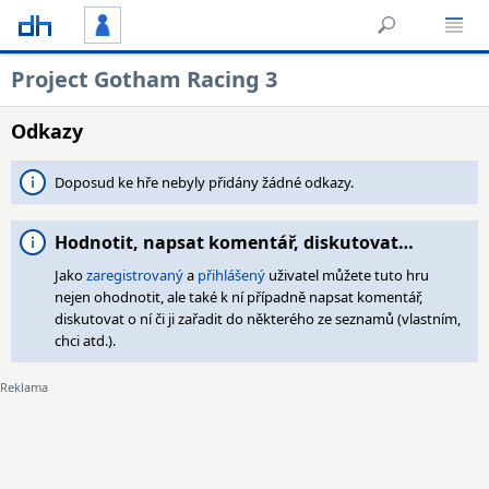
Project Gotham Racing 3
Odkazy
Doposud ke hře nebyly přidány žádné odkazy.
Hodnotit, napsat komentář, diskutovat…
Jako
zaregistrovaný
a
přihlášený
uživatel můžete tuto hru
nejen ohodnotit, ale také k ní případně napsat komentář,
diskutovat o ní či ji zařadit do některého ze seznamů (vlastním,
chci atd.).