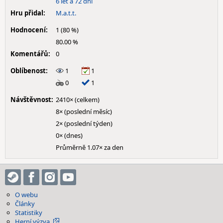
6 let a 72 dní
Hru přidal:
M.a.t.t.
Hodnocení:
1 (80 %)
80.00 %
Komentářů:
0
Oblíbenost:
1
1
0
1
Návštěvnost:
2410× (celkem)
8× (poslední měsíc)
2× (poslední týden)
0× (dnes)
Průměrně 1.07× za den
O webu
Články
Statistiky
Herní výzva