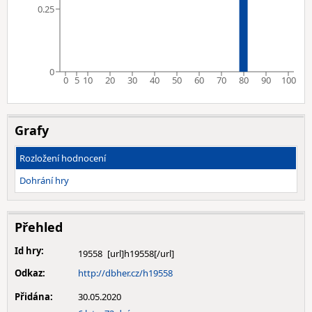
0.25
0
0
5
10
20
30
40
50
60
70
80
90
100
Grafy
Rozložení hodnocení
Dohrání hry
Přehled
Id hry:
19558
Odkaz:
http://dbher.cz/h19558
Přidána:
30.05.2020