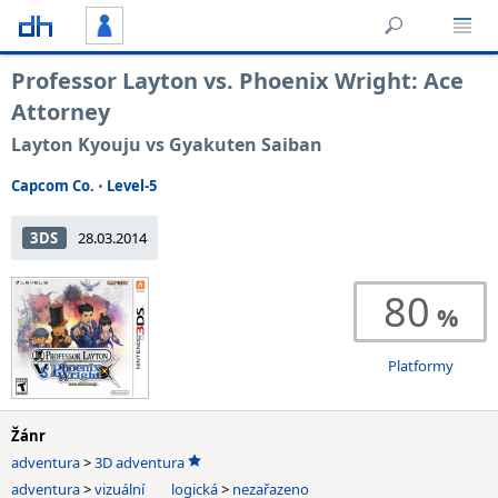
Professor Layton vs. Phoenix Wright: Ace
Attorney
Layton Kyouju vs Gyakuten Saiban
Capcom Co.
•
Level-5
3DS
28.03.2014
80
Platformy
Žánr
adventura
>
3D adventura
adventura
>
vizuální
logická
>
nezařazeno