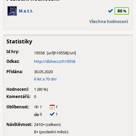
80
M.a.t.t.
Všechna hodnocení
Statistiky
Id hry:
19558
Odkaz:
http://dbher.cz/h19558
Přidána:
30.05.2020
6 let a 70 dní
Hodnocení:
1 (80 %)
Komentářů:
0
Oblíbenost:
1
1
0
1
Návštěvnost:
2410× (celkem)
8× (poslední měsíc)