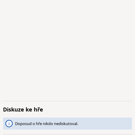
Diskuze ke hře
Doposud o hře nikdo nediskutoval.