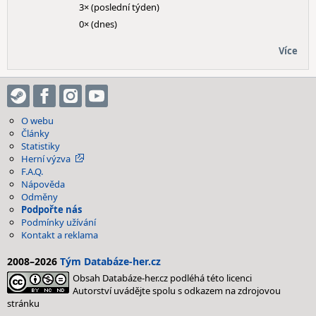
3× (poslední týden)
0× (dnes)
Více
O webu
Články
Statistiky
Herní výzva
F.A.Q.
Nápověda
Odměny
Podpořte nás
Podmínky užívání
Kontakt a reklama
2008–2026
Tým Databáze-her.cz
Obsah Databáze-her.cz podléhá této licenci
Autorství uvádějte spolu s odkazem na zdrojovou
stránku