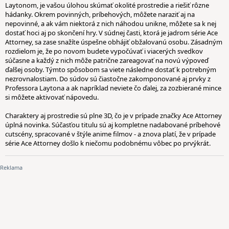
Laytonom, je vašou úlohou skúmať okolité prostredie a riešiť rôzne
hádanky. Okrem povinných, príbehových, môžete naraziť aj na
nepovinné, a ak vám niektorá z nich náhodou unikne, môžete sa k nej
dostať hoci aj po skončení hry. V súdnej časti, ktorá je jadrom série Ace
Attorney, sa zase snažíte úspešne obhájiť obžalovanú osobu. Zásadným
rozdielom je, že po novom budete vypočúvať i viacerých svedkov
súčasne a každý z nich môže patrične zareagovať na novú výpoveď
ďalšej osoby. Týmto spôsobom sa viete následne dostať k potrebným
nezrovnalostiam. Do súdov sú čiastočne zakomponované aj prvky z
Professora Laytona a ak napríklad neviete čo ďalej, za zozbierané mince
si môžete aktivovať nápovedu.
Charaktery aj prostredie sú plne 3D, čo je v prípade značky Ace Attorney
úplná novinka. Súčasťou titulu sú aj kompletne nadabované príbehové
cutscény, spracované v štýle anime filmov - a znova platí, že v prípade
série Ace Attorney došlo k niečomu podobnému vôbec po prvýkrát.