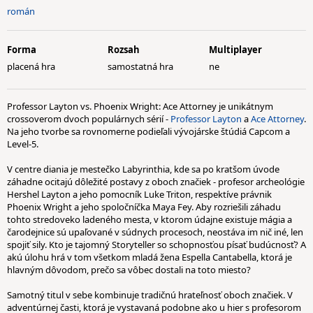
román
Forma
Rozsah
Multiplayer
placená hra
samostatná hra
ne
Professor Layton vs. Phoenix Wright: Ace Attorney je unikátnym
crossoverom dvoch populárnych sérií -
Professor Layton
a
Ace Attorney
.
Na jeho tvorbe sa rovnomerne podieľali vývojárske štúdiá Capcom a
Level-5.
V centre diania je mestečko Labyrinthia, kde sa po kratšom úvode
záhadne ocitajú dôležité postavy z oboch značiek - profesor archeológie
Hershel Layton a jeho pomocník Luke Triton, respektíve právnik
Phoenix Wright a jeho spoločníčka Maya Fey. Aby rozriešili záhadu
tohto stredoveko ladeného mesta, v ktorom údajne existuje mágia a
čarodejnice sú upaľované v súdnych procesoch, neostáva im nič iné, len
spojiť sily. Kto je tajomný Storyteller so schopnosťou písať budúcnosť? A
akú úlohu hrá v tom všetkom mladá žena Espella Cantabella, ktorá je
hlavným dôvodom, prečo sa vôbec dostali na toto miesto?
Samotný titul v sebe kombinuje tradičnú hrateľnosť oboch značiek. V
adventúrnej časti, ktorá je vystavaná podobne ako u hier s profesorom