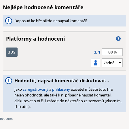
Nejlépe hodnocené komentáře
Doposud ke hře nikdo nenapsal komentář.
Platformy a hodnocení
80
3DS
1
Hodnotit, napsat komentář, diskutovat…
Jako
zaregistrovaný
a
přihlášený
uživatel můžete tuto hru
nejen ohodnotit, ale také k ní případně napsat komentář,
diskutovat o ní či ji zařadit do některého ze seznamů (vlastním,
chci atd.).