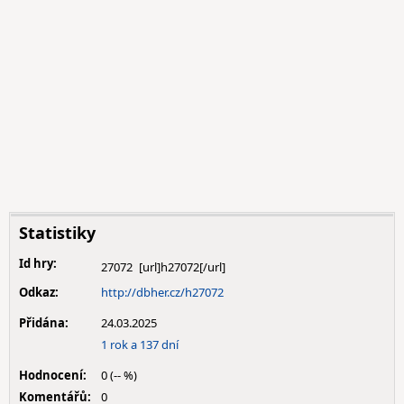
Statistiky
Id hry:
27072
Odkaz:
http://dbher.cz/h27072
Přidána:
24.03.2025
1 rok a 137 dní
Hodnocení:
0 (-- %)
Komentářů:
0