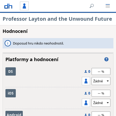
Professor Layton and the Unwound Future
Hodnocení
Doposud hru nikdo neohodnotil.
Platformy a hodnocení
--
DS
0
--
iOS
0
--
Android
0