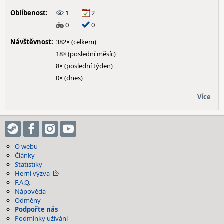
Oblíbenost:
1
2
0
0
Návštěvnost:
382× (celkem)
18× (poslední měsíc)
8× (poslední týden)
0× (dnes)
Více
O webu
Články
Statistiky
Herní výzva
F.A.Q.
Nápověda
Odměny
Podpořte nás
Podmínky užívání