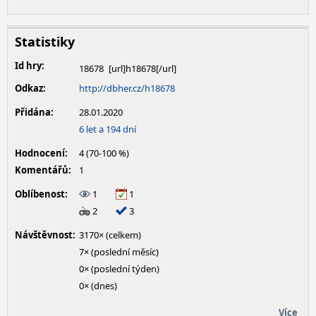
Statistiky
Id hry:
18678
Odkaz:
http://dbher.cz/h18678
Přidána:
28.01.2020
6 let a 194 dní
Hodnocení:
4 (70-100 %)
Komentářů:
1
Oblíbenost:
1
1
2
3
Návštěvnost:
3170× (celkem)
7× (poslední měsíc)
0× (poslední týden)
0× (dnes)
Více