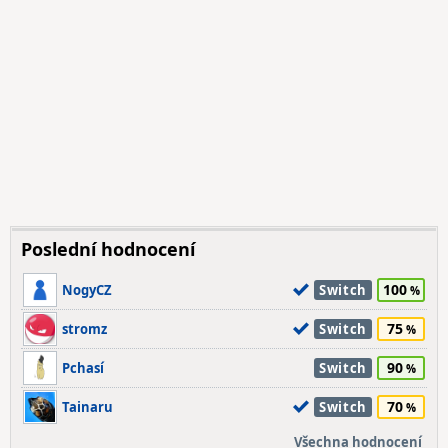
Poslední hodnocení
100
NogyCZ
Switch
75
stromz
Switch
90
Pchasí
Switch
70
Tainaru
Switch
Všechna hodnocení