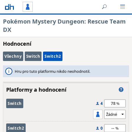
Pokémon Mystery Dungeon: Rescue Team
DX
Hodnocení
Všechny
Switch
Switch2
Hru pro tuto platformu nikdo neohodnotil.
Platformy a hodnocení
78
Switch
4
--
Switch2
0