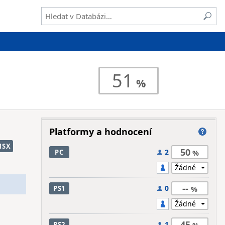
51
Platformy a hodnocení
MSX
50
2
PC
--
0
PS1
45
1
PS2