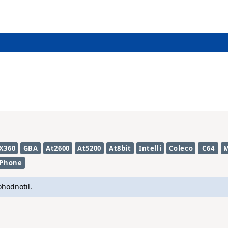
X360
GBA
At2600
At5200
At8bit
Intelli
Coleco
C64
Phone
ohodnotil.