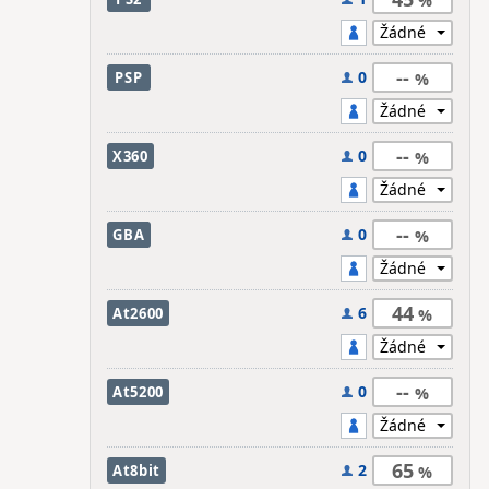
--
0
PSP
--
0
X360
--
0
GBA
44
6
At2600
--
0
At5200
65
2
At8bit