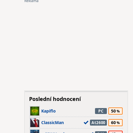
Poslední hodnocení
Kapiflo
50
PC
ClassicMan
60
At2600