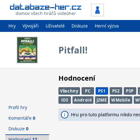
domov všech hráčů videoher
Hry
Vývojáři
Uživatelé
Diskuze
Herní výzva
Pitfall!
Hodnocení
Všechny
PC
PS1
PS2
PSP
iOS
Android
J2ME
WMobile
W
Profil hry
Hru pro tuto platformu nikdo ne
Komentáře
0
Diskuze
0
Hodnocení
12