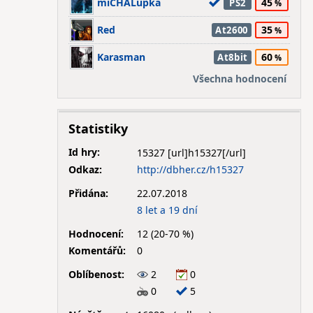
miCHALupka
45
PS2
Red
35
At2600
Karasman
60
At8bit
Všechna hodnocení
Statistiky
Id hry:
15327
Odkaz:
http://dbher.cz/h15327
Přidána:
22.07.2018
8 let a 19 dní
Hodnocení:
12 (20-70 %)
Komentářů:
0
Oblíbenost:
2
0
0
5