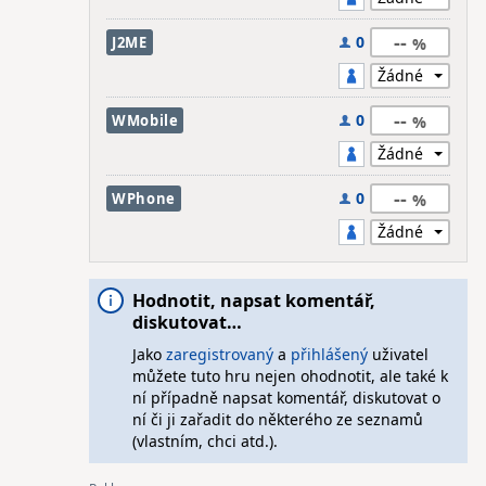
--
0
J2ME
--
0
WMobile
--
0
WPhone
Hodnotit, napsat komentář,
diskutovat…
Jako
zaregistrovaný
a
přihlášený
uživatel
můžete tuto hru nejen ohodnotit, ale také k
ní případně napsat komentář, diskutovat o
ní či ji zařadit do některého ze seznamů
(vlastním, chci atd.).