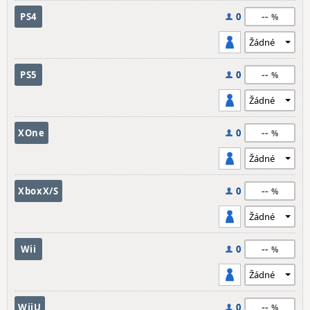
--
PS4
0
--
PS5
0
--
XOne
0
--
XboxX/S
0
--
Wii
0
--
WiiU
0