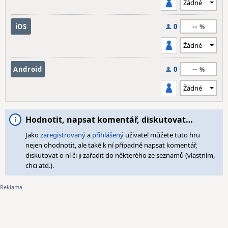
--
iOS
0
--
Android
0
Hodnotit, napsat komentář, diskutovat…
Jako
zaregistrovaný
a
přihlášený
uživatel můžete tuto hru
nejen ohodnotit, ale také k ní případně napsat komentář,
diskutovat o ní či ji zařadit do některého ze seznamů (vlastním,
chci atd.).