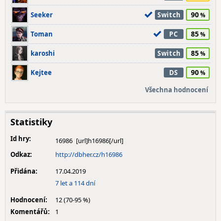
90
Seeker
Switch
85
Toman
PC
85
karoshi
Switch
90
Kejtee
DS
Všechna hodnocení
Statistiky
Id hry:
16986
Odkaz:
http://dbher.cz/h16986
Přidána:
17.04.2019
7 let a 114 dní
Hodnocení:
12 (70-95 %)
Komentářů:
1