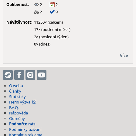
Oblíbenost:
2
2
2
9
Návštěvnost:
11250× (celkem)
17× (poslední měsíc)
2× (poslední týden)
0× (dnes)
Více
O webu
Články
Statistiky
Herní výzva
F.A.Q.
Nápověda
Odměny
Podpořte nás
Podmínky užívání
Kontakt a reklama