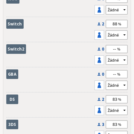
88
Switch
2
--
Switch2
0
--
GBA
0
83
DS
2
83
3DS
3