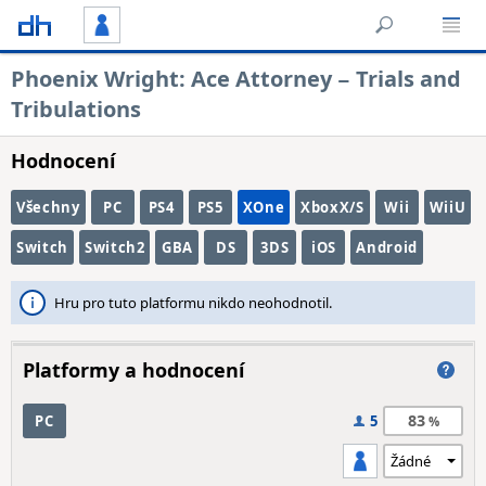
Phoenix Wright: Ace Attorney − Trials and
Tribulations
Hodnocení
Všechny
PC
PS4
PS5
XOne
XboxX/S
Wii
WiiU
Switch
Switch2
GBA
DS
3DS
iOS
Android
Hru pro tuto platformu nikdo neohodnotil.
Platformy a hodnocení
83
PC
5