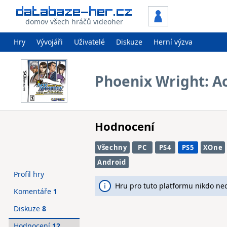
domov všech hráčů videoher
Hry
Vývojáři
Uživatelé
Diskuze
Herní výzva
Phoenix Wright: Ac
Hodnocení
Všechny
PC
PS4
PS5
XOne
Android
Profil hry
Hru pro tuto platformu nikdo ne
Komentáře
1
Diskuze
8
Hodnocení
12