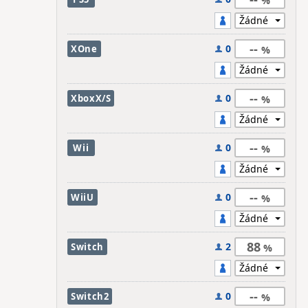
--
0
XOne
--
0
XboxX/S
--
0
Wii
--
0
WiiU
88
2
Switch
--
0
Switch2