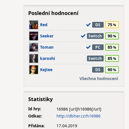
Poslední hodnocení
Red
75
DS
Seeker
90
Switch
Toman
85
PC
karoshi
85
Switch
Kejtee
90
DS
Všechna hodnocení
Statistiky
Id hry:
16986
Odkaz:
http://dbher.cz/h16986
Přidána:
17.04.2019