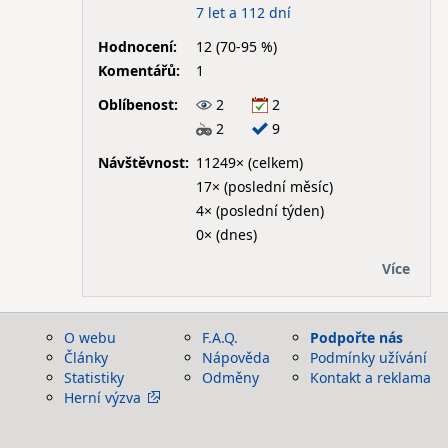
7 let a 112 dní
Hodnocení:
12 (70-95 %)
Komentářů:
1
Oblíbenost:
2
2
2
9
Návštěvnost:
11249× (celkem)
17× (poslední měsíc)
4× (poslední týden)
0× (dnes)
Více
O webu
F.A.Q.
Podpořte nás
Články
Nápověda
Podmínky užívání
Statistiky
Odměny
Kontakt a reklama
Herní výzva