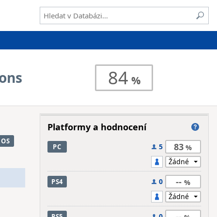
84
ions
Platformy a hodnocení
iOS
83
5
PC
--
0
PS4
--
0
PS5