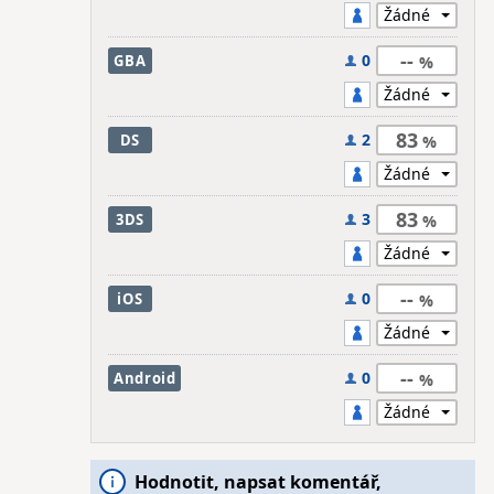
--
0
GBA
83
2
DS
83
3
3DS
--
0
iOS
--
0
Android
Hodnotit, napsat komentář,