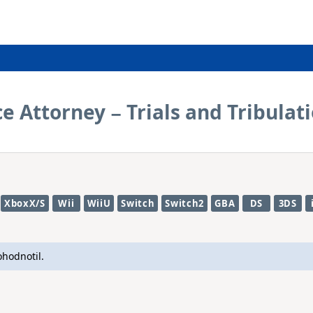
e Attorney − Trials and Tribulat
XboxX/S
Wii
WiiU
Switch
Switch2
GBA
DS
3DS
ohodnotil.