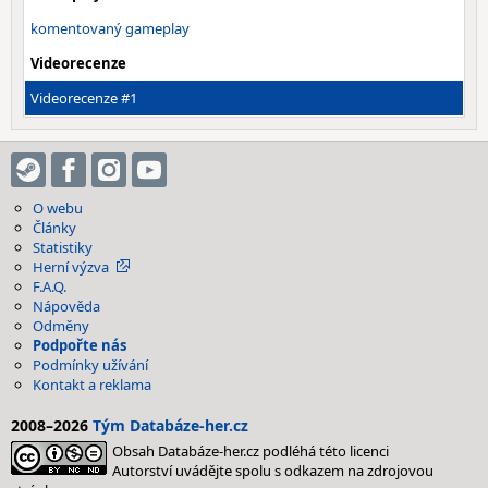
komentovaný gameplay
Videorecenze
Videorecenze #1
O webu
Články
Statistiky
Herní výzva
F.A.Q.
Nápověda
Odměny
Podpořte nás
Podmínky užívání
Kontakt a reklama
2008–2026
Tým Databáze-her.cz
Obsah Databáze-her.cz podléhá této licenci
Autorství uvádějte spolu s odkazem na zdrojovou