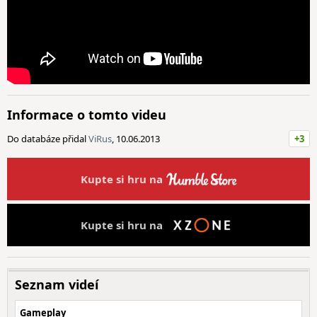
Informace o tomto videu
Do databáze přidal
ViRus
, 10.06.2013
+3
Kupte si hru na
Kupte si hru na
Seznam videí
Gameplay