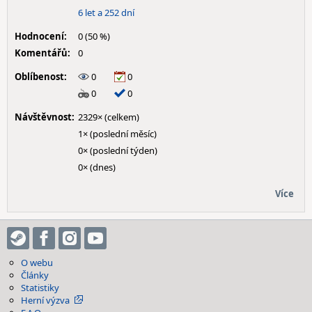
6 let a 252 dní
Hodnocení:
0 (50 %)
Komentářů:
0
Oblíbenost:
0
0
0
0
Návštěvnost:
2329× (celkem)
1× (poslední měsíc)
0× (poslední týden)
0× (dnes)
Více
O webu
Články
Statistiky
Herní výzva