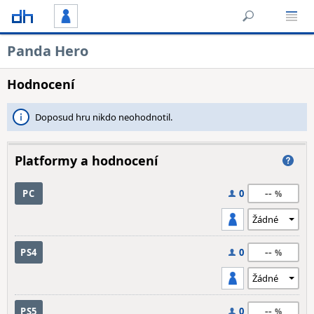
Panda Hero
Hodnocení
Doposud hru nikdo neohodnotil.
Platformy a hodnocení
--
PC
0
--
PS4
0
--
PS5
0