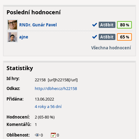
Poslední hodnocení
80
RNDr. Gunár Pavel
At8bit
65
ajne
At8bit
Všechna hodnocení
Statistiky
Id hry:
22158
Odkaz:
http://dbher.cz/h22158
Přidána:
13.06.2022
4 roky a 56 dní
Hodnocení:
2 (65-80 %)
Komentářů:
1
Oblíbenost:
0
0