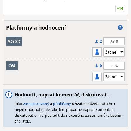
+14
Platformy a hodnocení
73
At8bit
2
--
C64
0
Hodnotit, napsat komentář, diskutovat…
Jako
zaregistrovaný
a
přihlášený
uživatel můžete tuto hru
nejen ohodnotit, ale také k ní případně napsat komentář,
diskutovat o ní či ji zařadit do některého ze seznamů (vlastním,
chci atd.).