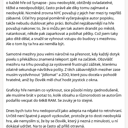
o každé hře od Synapse - jsou neobvyklé, obtížněji ovladatelné,
těžké a neodpouštějící, často právě ale díky tomu zajímavé a
neobvyklé. Nicméně zrovna NYC považuji z jejich her mezi ty nepříliš
zábavné. Účel hry popsal poměrně vyčerpávajíce autor popisku,
takže nebudu dublovat jeho práci. Bohužel nejzábavnější na hře
považuji nakonec to, že si můžu jen tak autem drandit po městě,
natankovat, někde pak zaparkovat a pobíhat pěšky. Což jsem taky
jako dítě dělal, a snažil se vyhnout vstupu do budovy s mezihrou.
Ale o tom by ta hra asi neměla být.
Samotné mezihry jsou velmi náročné na přesnost, kdy každý dotyk
pixelu s překážkou znamená teleport zpět na začátek. Obzvlášť
mezihru na trhu považuji za vysloveně frustrující zážitek, kterému
zdatně sekunduje návštěva pošty. Z těch zábavnějších meziher zase
musím vyzdvihnout "jídlomat" a ZOO, které jsou docela v pohodě
hratelné, aniž by člověk měl chuť hodit joystick z okna.
Graficky hře nemám co vytknout, sice působí místy zjednodušeně,
ale musíme brát v potaz to, kolik obsahu a různorodosti se autorům
podařilo vecpat do 64kB RAM. Se zvuky je to stejné.
Dnes bych tuto hru nedoporučil jako adepta na nějaké to retrohraní.
Určitě není špatné ji aspoň vyzkoušet, protože je to dosti neobvyklá
hra, ale nemyslím si, že by se člověk, který ji nezná z minulosti, u ní
dokázal udržet. Na to je často až příliš otravná.