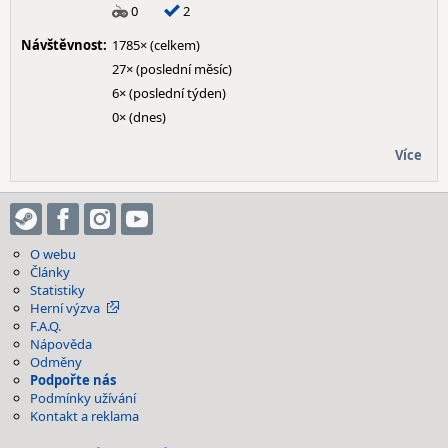
0
2
Návštěvnost:
1785× (celkem)
27× (poslední měsíc)
6× (poslední týden)
0× (dnes)
Více
O webu
Články
Statistiky
Herní výzva
F.A.Q.
Nápověda
Odměny
Podpořte nás
Podmínky užívání
Kontakt a reklama