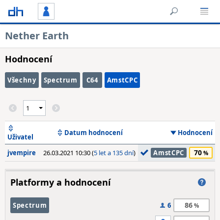
Nether Earth
Hodnocení
Všechny
Spectrum
C64
AmstCPC
Datum hodnocení
Hodnocení
Uživatel
70
jvempire
26.03.2021 10:30 (
5 let a 135 dní
)
AmstCPC
Platformy a hodnocení
86
Spectrum
6