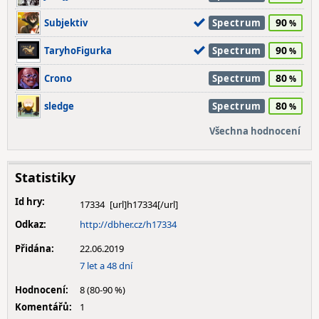
90
Subjektiv
Spectrum
90
TaryhoFigurka
Spectrum
80
Crono
Spectrum
80
sledge
Spectrum
Všechna hodnocení
Statistiky
Id hry:
17334
Odkaz:
http://dbher.cz/h17334
Přidána:
22.06.2019
7 let a 48 dní
Hodnocení:
8 (80-90 %)
Komentářů:
1