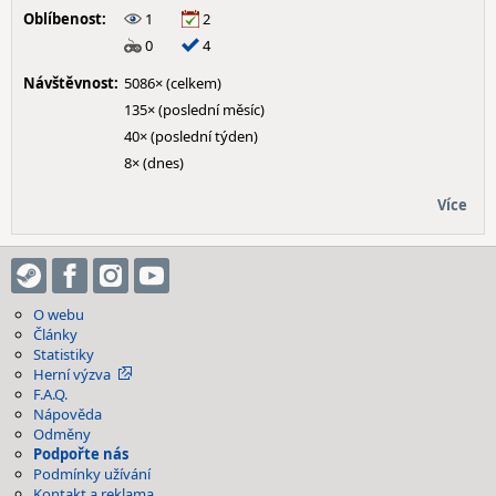
Oblíbenost:
1
2
0
4
Návštěvnost:
5086× (celkem)
135× (poslední měsíc)
40× (poslední týden)
8× (dnes)
Více
O webu
Články
Statistiky
Herní výzva
F.A.Q.
Nápověda
Odměny
Podpořte nás
Podmínky užívání
Kontakt a reklama