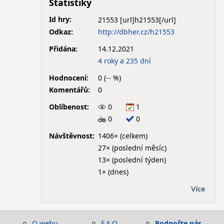
Statistiky
Id hry:
21553
Odkaz:
http://dbher.cz/h21553
Přidána:
14.12.2021
4 roky a 235 dní
Hodnocení:
0 (-- %)
Komentářů:
0
Oblíbenost:
0
1
0
0
Návštěvnost:
1406× (celkem)
27× (poslední měsíc)
13× (poslední týden)
1× (dnes)
Více
O webu
F.A.Q.
Podpořte nás