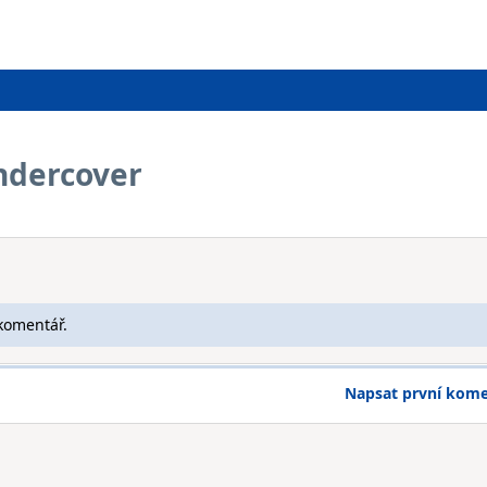
ndercover
komentář.
Napsat první kom