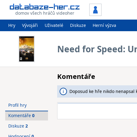
domov všech hráčů videoher
Hry
Vývojáři
Uživatelé
Diskuze
Herní výzva
Need for Speed: U
Komentáře
Doposud ke hře nikdo nenapsal 
Profil hry
Komentáře
0
Diskuze
2
Hodnocení
0