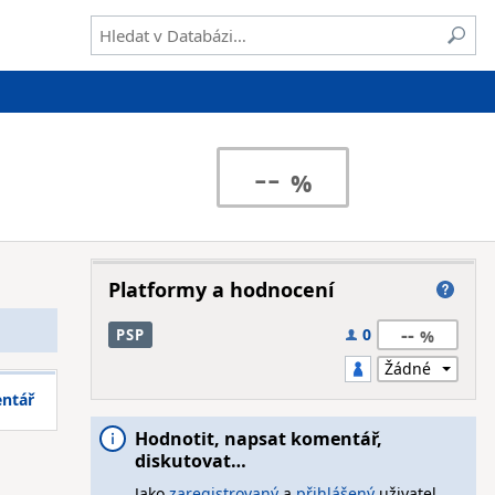
--
Platformy a hodnocení
--
0
PSP
entář
Hodnotit, napsat komentář,
diskutovat…
Jako
zaregistrovaný
a
přihlášený
uživatel