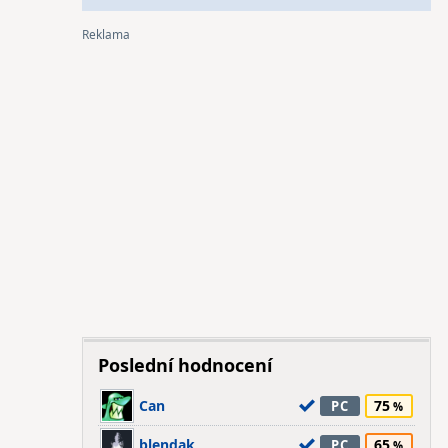
Poslední hodnocení
Can
75
PC
blendak
65
PC