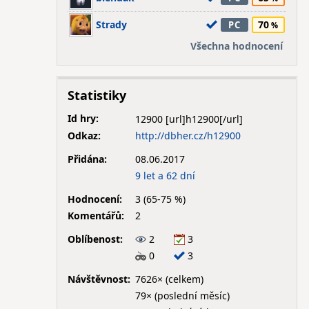
Strady
70
PC
Všechna hodnocení
Statistiky
Id hry:
12900
Odkaz:
http://dbher.cz/h12900
Přidána:
08.06.2017
9 let a 62 dní
Hodnocení:
3 (65-75 %)
Komentářů:
2
Oblíbenost:
2
3
0
3
Návštěvnost:
7626× (celkem)
79× (poslední měsíc)