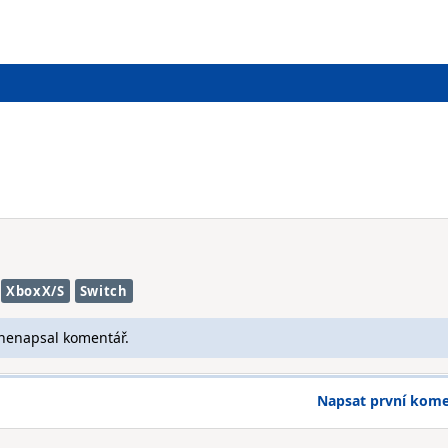
XboxX/S
Switch
 nenapsal komentář.
Napsat první kom