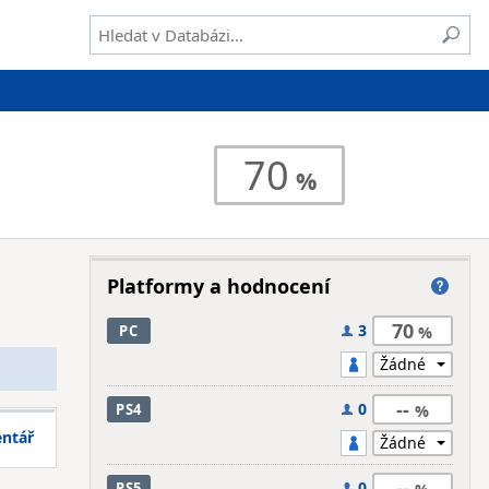
70
Platformy a hodnocení
70
3
PC
--
0
PS4
entář
--
0
PS5