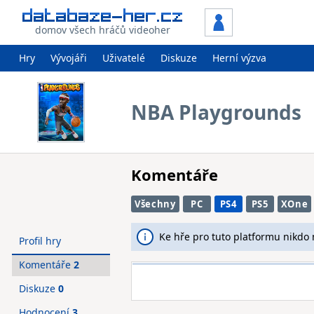
domov všech hráčů videoher
Hry
Vývojáři
Uživatelé
Diskuze
Herní výzva
NBA Playgrounds
Komentáře
Všechny
PC
PS4
PS5
XOne
Ke hře pro tuto platformu nikdo
Profil hry
Komentáře
2
Diskuze
0
Hodnocení
3