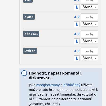
--
0
XOne
--
0
XboxX/S
--
0
Switch
Hodnotit, napsat komentář,
diskutovat…
Jako
zaregistrovaný
a
přihlášený
uživatel
můžete tuto hru nejen ohodnotit, ale také k
ní případně napsat komentář, diskutovat o
ní či ji zařadit do některého ze seznamů
(vlastním, chci atd.).