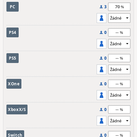
70
PC
3
--
PS4
0
--
PS5
0
--
XOne
0
--
XboxX/S
0
--
Switch
0