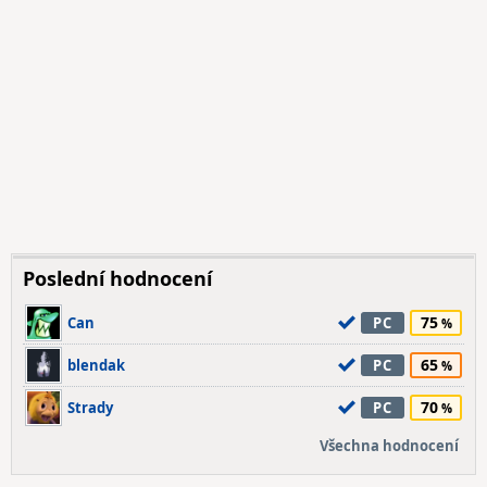
Poslední hodnocení
75
Can
PC
65
blendak
PC
70
Strady
PC
Všechna hodnocení