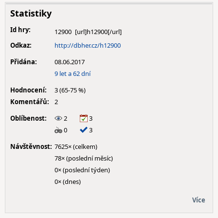
Statistiky
Id hry:
12900
Odkaz:
http://dbher.cz/h12900
Přidána:
08.06.2017
9 let a 62 dní
Hodnocení:
3 (65-75 %)
Komentářů:
2
Oblíbenost:
2
3
0
3
Návštěvnost:
7625× (celkem)
78× (poslední měsíc)
0× (poslední týden)
0× (dnes)
Více