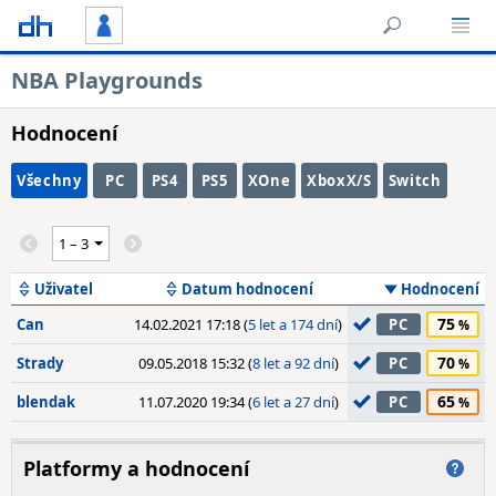
NBA Playgrounds
Hodnocení
Všechny
PC
PS4
PS5
XOne
XboxX/S
Switch
Uživatel
Datum hodnocení
Hodnocení
75
Can
14.02.2021 17:18 (
5 let a 174 dní
)
PC
70
Strady
09.05.2018 15:32 (
8 let a 92 dní
)
PC
65
blendak
11.07.2020 19:34 (
6 let a 27 dní
)
PC
Platformy a hodnocení