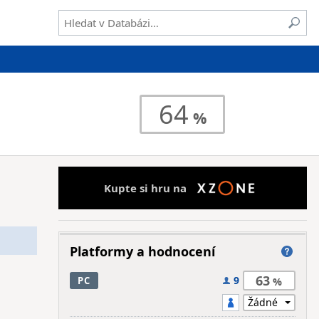
64
Kupte si hru na
Platformy a hodnocení
63
9
PC