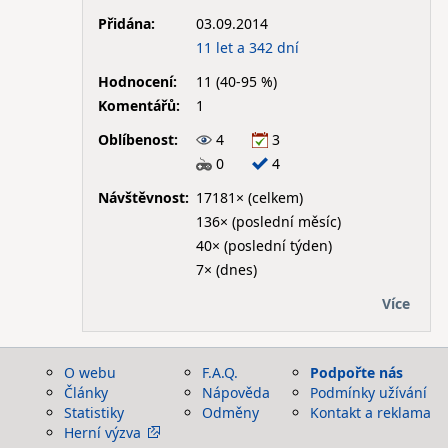
Přidána:
03.09.2014
11 let a 342 dní
Hodnocení:
11 (40-95 %)
Komentářů:
1
Oblíbenost:
4
3
0
4
Návštěvnost:
17181× (celkem)
136× (poslední měsíc)
40× (poslední týden)
7× (dnes)
Více
O webu
F.A.Q.
Podpořte nás
Články
Nápověda
Podmínky užívání
Statistiky
Odměny
Kontakt a reklama
Herní výzva