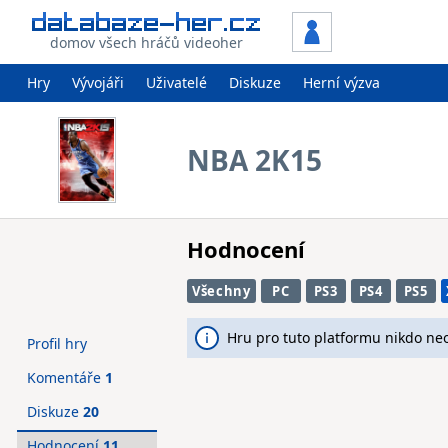
domov všech hráčů videoher
Hry
Vývojáři
Uživatelé
Diskuze
Herní výzva
NBA 2K15
Hodnocení
Všechny
PC
PS3
PS4
PS5
Hru pro tuto platformu nikdo ne
Profil hry
Komentáře
1
Diskuze
20
Hodnocení
11