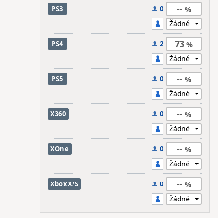
--
0
PS3
73
2
PS4
--
0
PS5
--
0
X360
--
0
XOne
--
0
XboxX/S