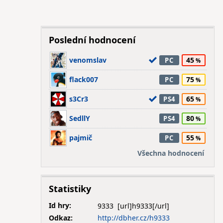
Poslední hodnocení
venomslav
45
PC
flack007
75
PC
s3Cr3
65
PS4
SedllY
80
PS4
pajmič
55
PC
Všechna hodnocení
Statistiky
Id hry:
9333
Odkaz:
http://dbher.cz/h9333