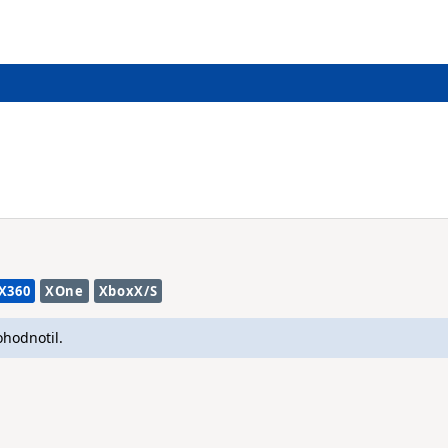
X360
XOne
XboxX/S
ohodnotil.