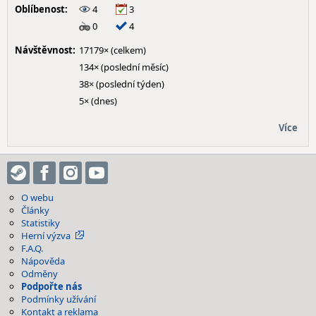
Oblíbenost:
4
3
0
4
Návštěvnost:
17179× (celkem)
134× (poslední měsíc)
38× (poslední týden)
5× (dnes)
Více
O webu
Články
Statistiky
Herní výzva
F.A.Q.
Nápověda
Odměny
Podpořte nás
Podmínky užívání
Kontakt a reklama