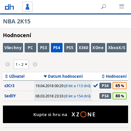
NBA 2K15
Hodnocení
Všechny
PC
PS3
PS4
PS5
X360
XOne
XboxX/S
Uživatel
Datum hodnocení
Hodnocení
65
s3Cr3
19.04.2018 00:29 (
8 let a 113 dní
)
PS4
80
SedllY
08.03.2018 23:33 (
8 let a 154 dní
)
PS4
Kupte si hru na