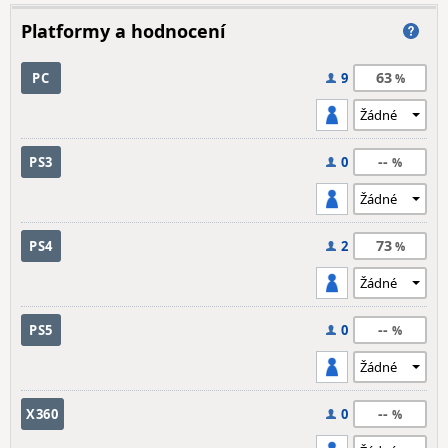
Platformy a hodnocení
63
PC
9
--
PS3
0
73
PS4
2
--
PS5
0
--
X360
0