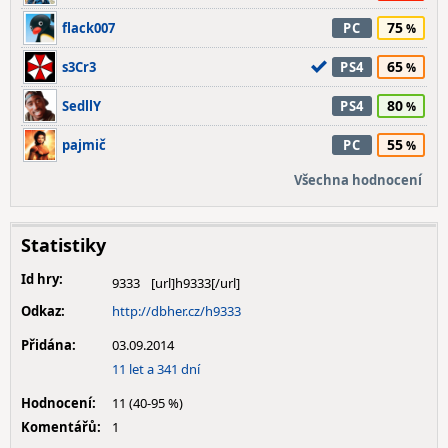
75
flack007
PC
65
s3Cr3
PS4
80
SedllY
PS4
55
pajmič
PC
Všechna hodnocení
Statistiky
Id hry:
9333
Odkaz:
http://dbher.cz/h9333
Přidána:
03.09.2014
11 let a 341 dní
Hodnocení:
11 (40-95 %)
Komentářů:
1