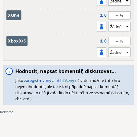
--
XOne
0
--
XboxX/S
0
Hodnotit, napsat komentář, diskutovat…
Jako
zaregistrovaný
a
přihlášený
uživatel můžete tuto hru
nejen ohodnotit, ale také k ní případně napsat komentář,
diskutovat o ní či ji zařadit do některého ze seznamů (vlastním,
chci atd.).