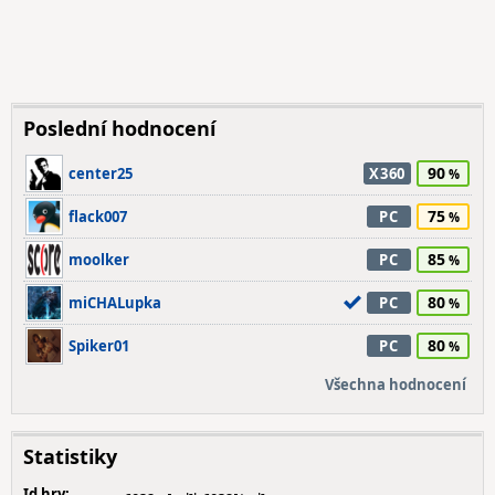
Poslední hodnocení
90
center25
X360
75
flack007
PC
85
moolker
PC
80
miCHALupka
PC
80
Spiker01
PC
Všechna hodnocení
Statistiky
Id hry: