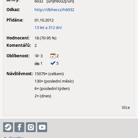
6032
Odkaz:
http://dbher.cz/h6032
Přidána:
01.10.2012
13 let a 312 dní
Hodnocení:
18 (70-95 %)
Komentářů:
2
Oblíbenost:
3
2
1
5
Návštěvnost:
15079× (celkem)
130× (poslední měsíc)
6× (poslední týden)
2× (dnes)
Více