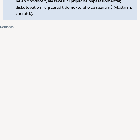
nejen ohodnotit, ale také k ní případně napsat komentář,
diskutovat o ní či ji zařadit do některého ze seznamů (vlastním,
chci atd.).