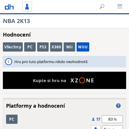
NBA 2K13
Hodnocení
Všechny
PC
PS3
X360
Wii
WiiU
Hru pro tuto platformu nikdo neohodnotil.
Kupte si hru na
Platformy a hodnocení
83
PC
17