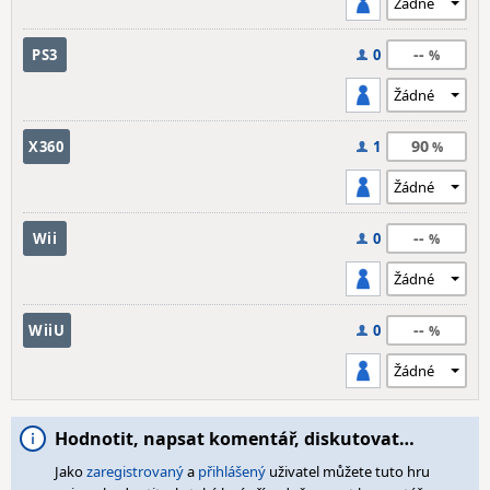
--
PS3
0
90
X360
1
--
Wii
0
--
WiiU
0
Hodnotit, napsat komentář, diskutovat…
Jako
zaregistrovaný
a
přihlášený
uživatel můžete tuto hru